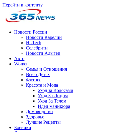
Перейти к контенту
Новости России
Новости Карелии
Hi-Tech
Селебрити
Новости Адыгеи
Авто
Women
Семья и Отношения
Всё о Детях
Фитнес
Красота и Мода
Уход за Волосами
Уход За Лицом
Уход За Телом
Идеи маникюра
Домоводство
Здоровье
Лучшие Рецепты
Боевики