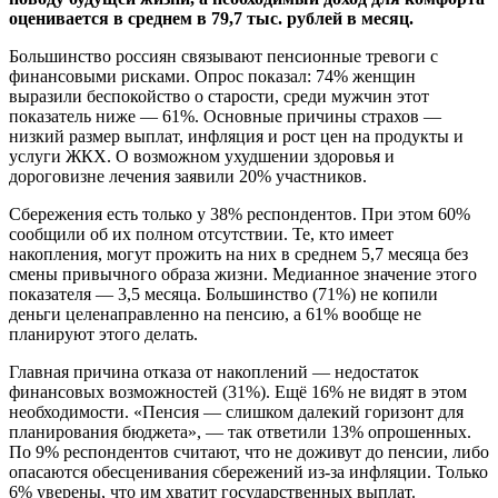
оценивается в среднем в 79,7 тыс. рублей в месяц.
Большинство россиян связывают пенсионные тревоги с
финансовыми рисками. Опрос показал: 74% женщин
выразили беспокойство о старости, среди мужчин этот
показатель ниже — 61%. Основные причины страхов —
низкий размер выплат, инфляция и рост цен на продукты и
услуги ЖКХ. О возможном ухудшении здоровья и
дороговизне лечения заявили 20% участников.
Сбережения есть только у 38% респондентов. При этом 60%
сообщили об их полном отсутствии. Те, кто имеет
накопления, могут прожить на них в среднем 5,7 месяца без
смены привычного образа жизни. Медианное значение этого
показателя — 3,5 месяца. Большинство (71%) не копили
деньги целенаправленно на пенсию, а 61% вообще не
планируют этого делать.
Главная причина отказа от накоплений — недостаток
финансовых возможностей (31%). Ещё 16% не видят в этом
необходимости. «Пенсия — слишком далекий горизонт для
планирования бюджета», — так ответили 13% опрошенных.
По 9% респондентов считают, что не доживут до пенсии, либо
опасаются обесценивания сбережений из-за инфляции. Только
6% уверены, что им хватит государственных выплат.