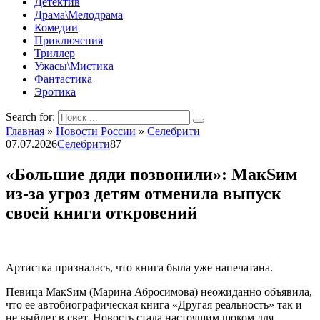
Детектив
Драма\Мелодрама
Комедии
Приключения
Триллер
Ужасы\Мистика
Фантастика
Эротика
Search for:
Главная
»
Новости России
»
Селебрити
07.07.2026
Селебрити
87
«Большие дяди позвонили»: МакSим
из-за угроз детям отменила выпуск
своей книги откровений
Артистка призналась, что книга была уже напечатана.
Певица МакSим (Марина Абросимова) неожиданно объявила,
что ее автобиографическая книга «Другая реальность» так и
не выйдет в свет. Новость стала настоящим шоком для