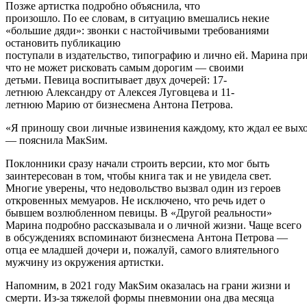
Позже артистка подробно объяснила, что
произошло. По ее словам, в ситуацию вмешались некие
«большие дяди»: звонки с настойчивыми требованиями
остановить публикацию
поступали в издательство, типографию и лично ей. Марина при
что не может рисковать самым дорогим — своими
детьми. Певица воспитывает двух дочерей: 17-
летнюю Александру от Алексея Луговцева и 11-
летнюю Марию от бизнесмена Антона Петрова.
«Я приношу свои личные извинения каждому, кто ждал ее выхода
— пояснила МакSим.
Поклонники сразу начали строить версии, кто мог быть
заинтересован в том, чтобы книга так и не увидела свет.
Многие уверены, что недовольство вызвал один из героев
откровенных мемуаров. Не исключено, что речь идет о
бывшем возлюбленном певицы. В «Другой реальности»
Марина подробно рассказывала и о личной жизни. Чаще всего
в обсуждениях вспоминают бизнесмена Антона Петрова —
отца ее младшей дочери и, пожалуй, самого влиятельного
мужчину из окружения артистки.
Напомним, в 2021 году МакSим оказалась на грани жизни и
смерти. Из-за тяжелой формы пневмонии она два месяца