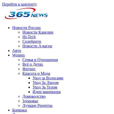
Перейти к контенту
Новости России
Новости Карелии
Hi-Tech
Селебрити
Новости Адыгеи
Авто
Women
Семья и Отношения
Всё о Детях
Фитнес
Красота и Мода
Уход за Волосами
Уход За Лицом
Уход За Телом
Идеи маникюра
Домоводство
Здоровье
Лучшие Рецепты
Боевики