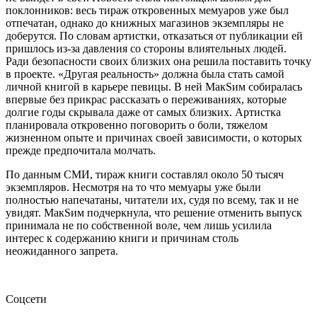
поклонников: весь тираж откровенных мемуаров уже был
отпечатан, однако до книжных магазинов экземпляры не
доберутся. По словам артистки, отказаться от публикации ей
пришлось из-за давления со стороны влиятельных людей.
Ради безопасности своих близких она решила поставить точку
в проекте. «Другая реальность» должна была стать самой
личной книгой в карьере певицы. В ней МакSим собиралась
впервые без прикрас рассказать о переживаниях, которые
долгие годы скрывала даже от самых близких. Артистка
планировала откровенно поговорить о боли, тяжелом
жизненном опыте и причинах своей зависимости, о которых
прежде предпочитала молчать.
По данным СМИ, тираж книги составлял около 50 тысяч
экземпляров. Несмотря на то что мемуары уже были
полностью напечатаны, читатели их, судя по всему, так и не
увидят. МакSим подчеркнула, что решение отменить выпуск
принимала не по собственной воле, чем лишь усилила
интерес к содержанию книги и причинам столь
неожиданного запрета.
Соцсети