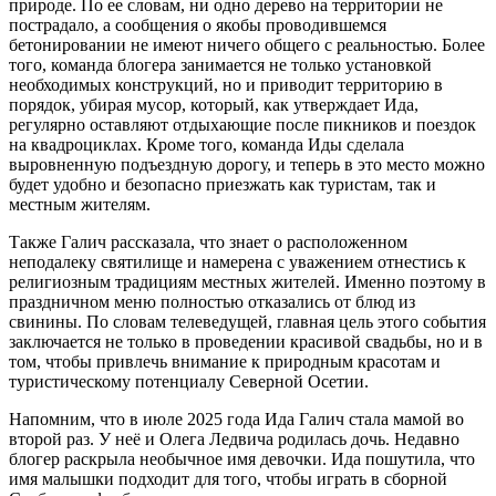
природе. По ее словам, ни одно дерево на территории не
пострадало, а сообщения о якобы проводившемся
бетонировании не имеют ничего общего с реальностью. Более
того, команда блогера занимается не только установкой
необходимых конструкций, но и приводит территорию в
порядок, убирая мусор, который, как утверждает Ида,
регулярно оставляют отдыхающие после пикников и поездок
на квадроциклах. Кроме того, команда Иды сделала
выровненную подъездную дорогу, и теперь в это место можно
будет удобно и безопасно приезжать как туристам, так и
местным жителям.
Также Галич рассказала, что знает о расположенном
неподалеку святилище и намерена с уважением отнестись к
религиозным традициям местных жителей. Именно поэтому в
праздничном меню полностью отказались от блюд из
свинины. По словам телеведущей, главная цель этого события
заключается не только в проведении красивой свадьбы, но и в
том, чтобы привлечь внимание к природным красотам и
туристическому потенциалу Северной Осетии.
Напомним, что в июле 2025 года Ида Галич стала мамой во
второй раз. У неё и Олега Ледвича родилась дочь. Недавно
блогер раскрыла необычное имя девочки. Ида пошутила, что
имя малышки подходит для того, чтобы играть в сборной