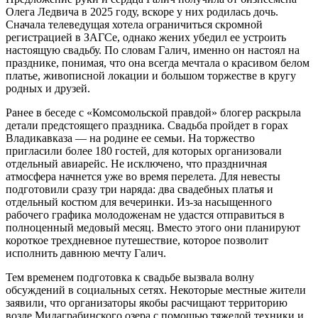
Олега Ледвича в 2025 году, вскоре у них родилась дочь.
Сначала телеведущая хотела ограничиться скромной
регистрацией в ЗАГСе, однако жених убедил ее устроить
настоящую свадьбу. По словам Галич, именно он настоял на
празднике, понимая, что она всегда мечтала о красивом белом
платье, живописной локации и большом торжестве в кругу
родных и друзей.
Ранее в беседе с «Комсомольской правдой» блогер раскрыла
детали предстоящего праздника. Свадьба пройдет в горах
Владикавказа — на родине ее семьи. На торжество
пригласили более 180 гостей, для которых организовали
отдельный авиарейс. Не исключено, что праздничная
атмосфера начнется уже во время перелета. Для невесты
подготовили сразу три наряда: два свадебных платья и
отдельный костюм для вечеринки. Из-за насыщенного
рабочего графика молодоженам не удастся отправиться в
полноценный медовый месяц. Вместо этого они планируют
короткое трехдневное путешествие, которое позволит
исполнить давнюю мечту Галич.
Тем временем подготовка к свадьбе вызвала волну
обсуждений в социальных сетях. Некоторые местные жители
заявили, что организаторы якобы расчищают территорию
возле Мидаграбинского озера с помощью тяжелой техники и