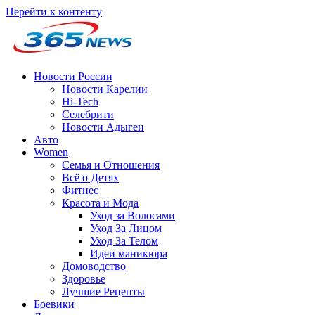
Перейти к контенту
Новости России
Новости Карелии
Hi-Tech
Селебрити
Новости Адыгеи
Авто
Women
Семья и Отношения
Всё о Детях
Фитнес
Красота и Мода
Уход за Волосами
Уход За Лицом
Уход За Телом
Идеи маникюра
Домоводство
Здоровье
Лучшие Рецепты
Боевики