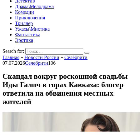
Детектив
Драма\Мелодрама
Комедии
Приключения
Триллер
Ужасы\Мистика
Фантастика
Эротика
Search for:
Главная
»
Новости России
»
Селебрити
07.07.2026
Селебрити
106
Скандал вокруг роскошной свадьбы
Иды Галич в горах Кавказа: блогер
ответила на обвинения местных
жителей