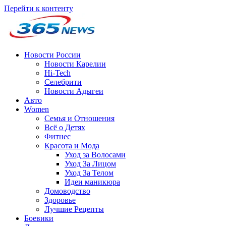
Перейти к контенту
Новости России
Новости Карелии
Hi-Tech
Селебрити
Новости Адыгеи
Авто
Women
Семья и Отношения
Всё о Детях
Фитнес
Красота и Мода
Уход за Волосами
Уход За Лицом
Уход За Телом
Идеи маникюра
Домоводство
Здоровье
Лучшие Рецепты
Боевики