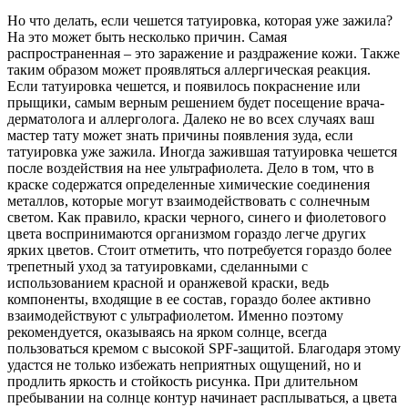
Но что делать, если чешется татуировка, которая уже зажила?
На это может быть несколько причин. Самая
распространенная – это заражение и раздражение кожи. Также
таким образом может проявляться аллергическая реакция.
Если татуировка чешется, и появилось покраснение или
прыщики, самым верным решением будет посещение врача-
дерматолога и аллерголога. Далеко не во всех случаях ваш
мастер тату может знать причины появления зуда, если
татуировка уже зажила. Иногда зажившая татуировка чешется
после воздействия на нее ультрафиолета. Дело в том, что в
краске содержатся определенные химические соединения
металлов, которые могут взаимодействовать с солнечным
светом. Как правило, краски черного, синего и фиолетового
цвета воспринимаются организмом гораздо легче других
ярких цветов. Стоит отметить, что потребуется гораздо более
трепетный уход за татуировками, сделанными с
использованием красной и оранжевой краски, ведь
компоненты, входящие в ее состав, гораздо более активно
взаимодействуют с ультрафиолетом. Именно поэтому
рекомендуется, оказываясь на ярком солнце, всегда
пользоваться кремом с высокой SPF-защитой. Благодаря этому
удастся не только избежать неприятных ощущений, но и
продлить яркость и стойкость рисунка. При длительном
пребывании на солнце контур начинает расплываться, а цвета