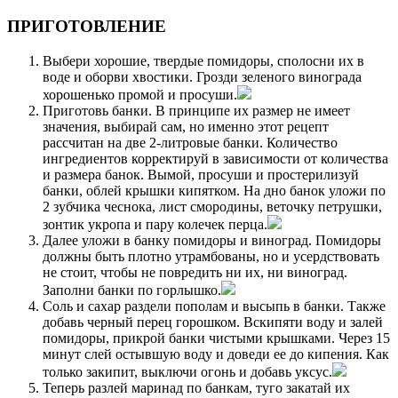
ПРИГОТОВЛЕНИЕ
Выбери хорошие, твердые помидоры, сполосни их в
воде и оборви хвостики. Грозди зеленого винограда
хорошенько промой и просуши.
Приготовь банки. В принципе их размер не имеет
значения, выбирай сам, но именно этот рецепт
рассчитан на две 2-литровые банки. Количество
ингредиентов корректируй в зависимости от количества
и размера банок. Вымой, просуши и простерилизуй
банки, облей крышки кипятком. На дно банок уложи по
2 зубчика чеснока, лист смородины, веточку петрушки,
зонтик укропа и пару колечек перца.
Далее уложи в банку помидоры и виноград. Помидоры
должны быть плотно утрамбованы, но и усердствовать
не стоит, чтобы не повредить ни их, ни виноград.
Заполни банки по горлышко.
Соль и сахар раздели пополам и высыпь в банки. Также
добавь черный перец горошком. Вскипяти воду и залей
помидоры, прикрой банки чистыми крышками. Через 15
минут слей остывшую воду и доведи ее до кипения. Как
только закипит, выключи огонь и добавь уксус.
Теперь разлей маринад по банкам, туго закатай их