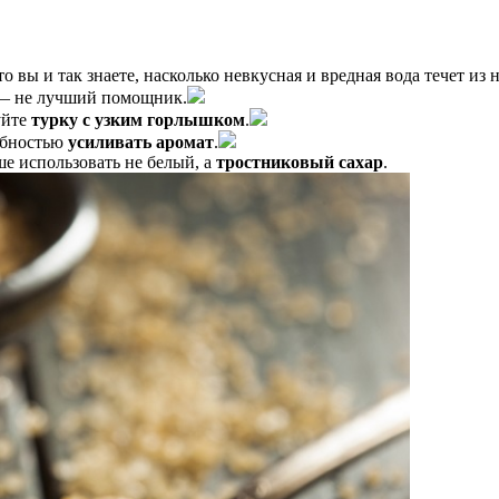
то вы и так знаете, насколько невкусная и вредная вода течет из
е — не лучший помощник.
уйте
турку с узким горлышком
.
собностью
усиливать аромат
.
ше использовать не белый, а
тростниковый сахар
.