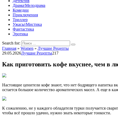
Детектив
Драма\Мелодрама
Комедии
Приключения
Триллер
Ужасы\Мистика
Фантастика
Эротика
Search for:
Главная
»
Women
»
Лучшие Рецепты
29.05.2026
Лучшие Рецепты
217
Как приготовить кофе вкуснее, чем в 
Настоящие ценители кофе знают, что нет бодрящего напитка в
остается большое количество ароматических масел. А еще в к
К сожалению, не у каждого обладателя турки получается свари
чтобы всё прошло удачно, нужно знать некоторые тонкости.