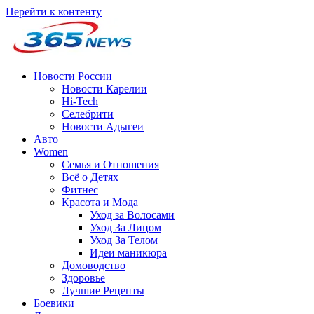
Перейти к контенту
Новости России
Новости Карелии
Hi-Tech
Селебрити
Новости Адыгеи
Авто
Women
Семья и Отношения
Всё о Детях
Фитнес
Красота и Мода
Уход за Волосами
Уход За Лицом
Уход За Телом
Идеи маникюра
Домоводство
Здоровье
Лучшие Рецепты
Боевики