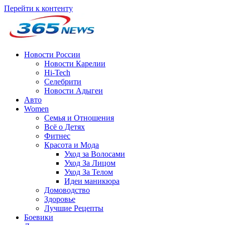
Перейти к контенту
Новости России
Новости Карелии
Hi-Tech
Селебрити
Новости Адыгеи
Авто
Women
Семья и Отношения
Всё о Детях
Фитнес
Красота и Мода
Уход за Волосами
Уход За Лицом
Уход За Телом
Идеи маникюра
Домоводство
Здоровье
Лучшие Рецепты
Боевики