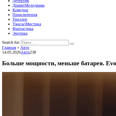
Детектив
Драма\Мелодрама
Комедии
Приключения
Триллер
Ужасы\Мистика
Фантастика
Эротика
Search for:
Главная
»
Авто
14.05.2026
Авто
238
Больше мощности, меньше батарея. Evol