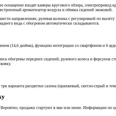
 ее оснащение входят камеры кругового обзора, электропривод 
 встроенный ароматизатор воздуха и обивка сидений экокожей.
шести направлениях, рулевая колонка с регулировкой по вылету 
 заднего вида с обогревом автоматически складываются.
нием (14,6 дюйма), функцию интеграции со смартфоном и 6 ауд
ились обогревы передних сидений, рулевого колеса и форсунок 
ковку.
 три варианта расцветки салона (оранжевый, светло-серый и тем
ky
Вероятно, продажи стартуют в мае или июне. Информации по це