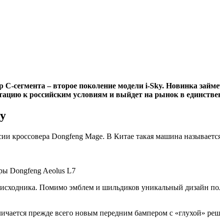
р C-сегмента – второе поколение модели i-Sky. Новинка займ
тацию к российским условиям и выйдет на рынок в единстве
ky
рсии кроссовера Dongfeng Mage. В Китае такая машина называет
ры Dongfeng Aeolus L7
го исходника. Помимо эмблем и шильдиков уникальный дизайн п
личается прежде всего новым передним бампером с «глухой» реш