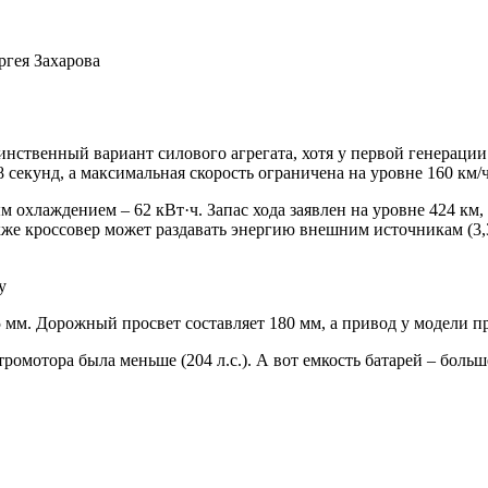
ргея Захарова
инственный вариант силового агрегата, хотя у первой генерации
8 секунд, а максимальная скорость ограничена на уровне 160 км/ч
охлаждением – 62 кВт·ч. Запас хода заявлен на уровне 424 км, 
акже кроссовер может раздавать энергию внешним источникам (3,
y
75 мм. Дорожный просвет составляет 180 мм, а привод у модели п
омотора была меньше (204 л.с.). А вот емкость батарей – больше