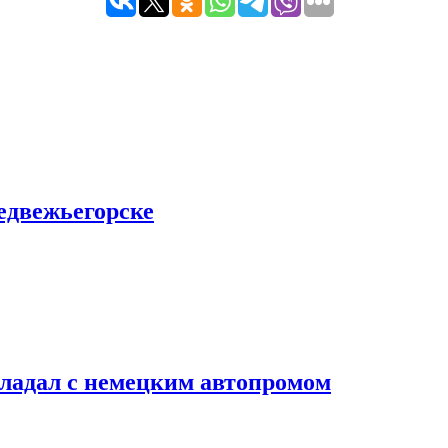
едвежьегорске
владал с немецким автопромом