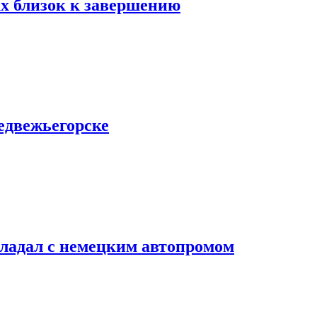
х близок к завершению
едвежьегорске
владал с немецким автопромом