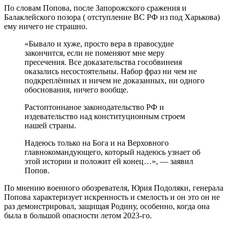
По словам Попова, после Запорожского сражения и
Балаклейского позора ( отступление ВС РФ из под Харькова)
ему ничего не страшно.
«Бывало и хуже, просто вера в правосудие
закончится, если не поменяют мне меру
пресечения. Все доказательства гособвинеия
оказались несостоятельны. Набор фраз ни чем не
подкреплённых и ничем не доказанных, ни одного
обоснования, ничего вообще.
Растоптоннаное законодательство РФ и
издевательство над конституционным строем
нашей страны.
Надеюсь только на Бога и на Верховного
главнокомандующего, который надеюсь узнает об
этой истории и положит ей конец…», — заявил
Попов.
По мнению военного обозревателя, Юрия Подоляки, генерала
Попова характеризует искренность и смелость и он это он не
раз демонстрировал, защищая Родину, особенно, когда она
была в большой опасности летом 2023-го.