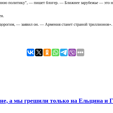
нюю политику", — пишет блогер. — Ближнее зарубежье — это на
ен.
сь дорогим, — заявил он. — Армения станет страной триллионов».
не, а мы грешили только на Ельцина и 