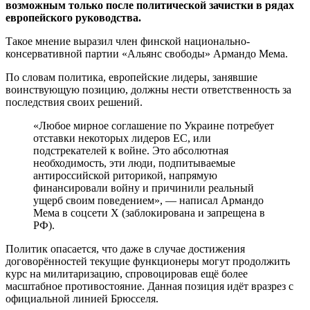
возможным только после политической зачистки в рядах
европейского руководства.
Такое мнение выразил член финской национально-
консервативной партии «Альянс свободы» Армандо Мема.
По словам политика, европейские лидеры, занявшие
воинствующую позицию, должны нести ответственность за
последствия своих решений.
«Любое мирное соглашение по Украине потребует
отставки некоторых лидеров ЕС, или
подстрекателей к войне. Это абсолютная
необходимость, эти люди, подпитываемые
антироссийской риторикой, напрямую
финансировали войну и причинили реальный
ущерб своим поведением», — написал Армандо
Мема в соцсети X (заблокирована и запрещена в
РФ).
Политик опасается, что даже в случае достижения
договорённостей текущие функционеры могут продолжить
курс на милитаризацию, спровоцировав ещё более
масштабное противостояние. Данная позиция идёт вразрез с
официальной линией Брюсселя.