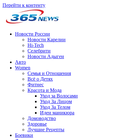
Перейти к контенту
Новости России
Новости Карелии
Hi-Tech
Селебрити
Новости Адыгеи
Авто
Women
Семья и Отношения
Всё о Детях
Фитнес
Красота и Мода
Уход за Волосами
Уход За Лицом
Уход За Телом
Идеи маникюра
Домоводство
Здоровье
Лучшие Рецепты
Боевики