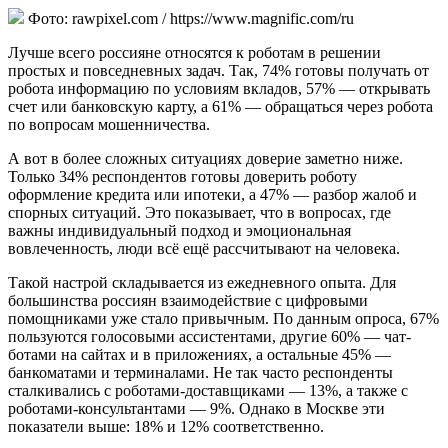
Фото: rawpixel.com / https://www.magnific.com/ru
Лучше всего россияне относятся к роботам в решении
простых и повседневных задач. Так, 74% готовы получать от
робота информацию по условиям вкладов, 57% — открывать
счет или банковскую карту, а 61% — обращаться через робота
по вопросам мошенничества.
А вот в более сложных ситуациях доверие заметно ниже.
Только 34% респондентов готовы доверить роботу
оформление кредита или ипотеки, а 47% — разбор жалоб и
спорных ситуаций. Это показывает, что в вопросах, где
важны индивидуальный подход и эмоциональная
вовлеченность, люди всё ещё рассчитывают на человека.
Такой настрой складывается из ежедневного опыта. Для
большинства россиян взаимодействие с цифровыми
помощниками уже стало привычным. По данным опроса, 67%
пользуются голосовыми ассистентами, другие 60% — чат-
ботами на сайтах и в приложениях, а остальные 45% —
банкоматами и терминалами. Не так часто респонденты
сталкивались с роботами-доставщиками — 13%, а также с
роботами-консультантами — 9%. Однако в Москве эти
показатели выше: 18% и 12% соответственно.