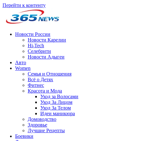
Перейти к контенту
Новости России
Новости Карелии
Hi-Tech
Селебрити
Новости Адыгеи
Авто
Women
Семья и Отношения
Всё о Детях
Фитнес
Красота и Мода
Уход за Волосами
Уход За Лицом
Уход За Телом
Идеи маникюра
Домоводство
Здоровье
Лучшие Рецепты
Боевики