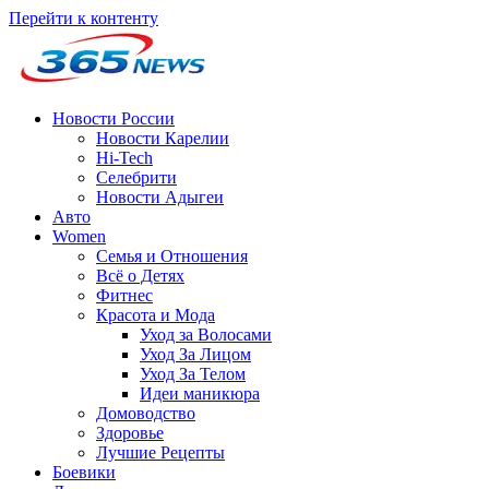
Перейти к контенту
Новости России
Новости Карелии
Hi-Tech
Селебрити
Новости Адыгеи
Авто
Women
Семья и Отношения
Всё о Детях
Фитнес
Красота и Мода
Уход за Волосами
Уход За Лицом
Уход За Телом
Идеи маникюра
Домоводство
Здоровье
Лучшие Рецепты
Боевики