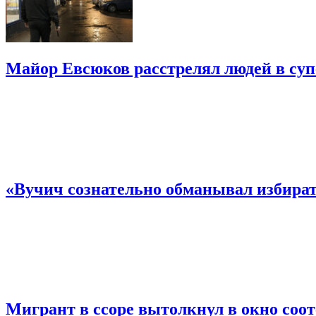
Майор Евсюков расстрелял людей в су
«Вучич сознательно обманывал избирате
Мигрант в ссоре вытолкнул в окно соо