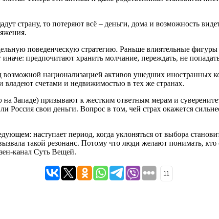
адут страну, то потеряют всё – деньги, дома и возможность виде
ряжения.
дельную поведенческую стратегию. Раньше влиятельные фигуры 
т иначе: предпочитают хранить молчание, переждать, не попадат
ед возможной национализацией активов ушедших иностранных ко
и владеют счетами и недвижимостью в тех же странах.
на Западе) призывают к жестким ответным мерам и суверенитету
ли Россия свои деньги. Вопрос в том, чей страх окажется сильн
едующем: наступает период, когда уклоняться от выбора станови
ызвала такой резонанс. Потому что люди желают понимать, кто о
зен-канал Суть Вещей.
11