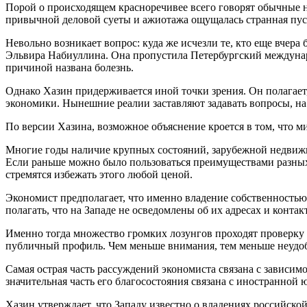
Порой о происходящем красноречивее всего говорят обычные н
привычной деловой суеты и ажиотажа ощущалась странная пус
Невольно возникает вопрос: куда же исчезли те, кто еще вчер
Эльвира Набиуллина. Она пропустила Петербургский междуна
причиной названа болезнь.
Однако Хазин придерживается иной точки зрения. Он полагает,
экономики. Нынешние реалии заставляют задавать вопросы, на к
По версии Хазина, возможное объяснение кроется в том, что мир
Многие годы наличие крупных состояний, зарубежной недвижи
Если раньше можно было пользоваться преимуществами разных
стремятся избежать этого любой ценой.
Экономист предполагает, что именно владение собственностью
полагать, что на Западе не осведомлены об их адресах и конта
Именно тогда множество громких лозунгов проходят проверку 
публичный профиль. Чем меньше внимания, тем меньше неудо
Самая острая часть рассуждений экономиста связана с зависим
значительная часть его благосостояния связана с иностранной
Хазин утверждает, что Западу известно о владениях российск