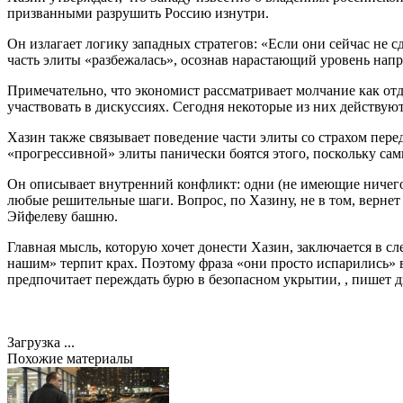
призванными разрушить Россию изнутри.
Он излагает логику западных стратегов: «Если они сейчас не сд
часть элиты «разбежалась», осознав нарастающий уровень нап
Примечательно, что экономист рассматривает молчание как от
участвовать в дискуссиях. Сегодня некоторые из них действую
Хазин также связывает поведение части элиты со страхом пер
«прогрессивной» элиты панически боятся этого, поскольку сам
Он описывает внутренний конфликт: одни (не имеющие ничего 
любые решительные шаги. Вопрос, по Хазину, не в том, вернет 
Эйфелеву башню.
Главная мысль, которую хочет донести Хазин, заключается в сл
нашим» терпит крах. Поэтому фраза «они просто испарились» в
предпочитает переждать бурю в безопасном укрытии, , пишет д
Загрузка ...
Похожие материалы