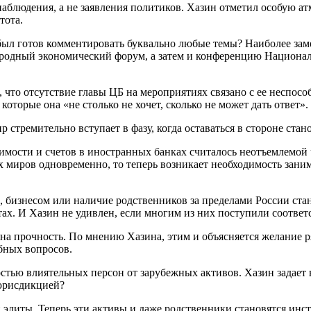
аблюдения, а не заявления политиков. Хазин отметил особую а
тота.
а был готов комментировать буквально любые темы? Наиболее за
родный экономический форум, а затем и конференцию Национа
 что отсутствие главы ЦБ на мероприятиях связано с ее неспос
оторые она «не столько не хочет, сколько не может дать ответ».
 стремительно вступает в фазу, когда оставаться в стороне стано
мости и счетов в иностранных банках считалось неотъемлемой 
 миров одновременно, то теперь возникает необходимость зани
, бизнесом или наличие родственников за пределами России ста
ктах. И Хазин не удивлен, если многим из них поступили соотве
на прочность. По мнению Хазина, этим и объясняется желание 
бных вопросов.
остью влиятельных персон от зарубежных активов. Хазин задает 
 юрисдикцией?
ой элиты. Теперь эти активы и даже родственники становятся и