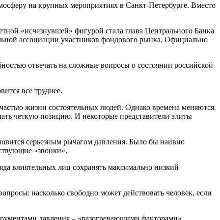
тмосферу на крупных мероприятиях в Санкт-Петербурге. Вместо
метной «исчезнувшей» фигурой стала глава Центрального Банка
льной ассоциации участников фондового рынка. Официально
обностью отвечать на сложные вопросы о состоянии российской
вится все труднее.
частью жизни состоятельных людей. Однако времена меняются.
мать четкую позицию. И некоторые представители элиты
новится серьезным рычагом давления. Было бы наивно
тствующие «звонки».
ряда влиятельных лиц сохранять максимально низкий
вопросы: насколько свободно может действовать человек, если
нструментами давления – «разогревающими факторами»,