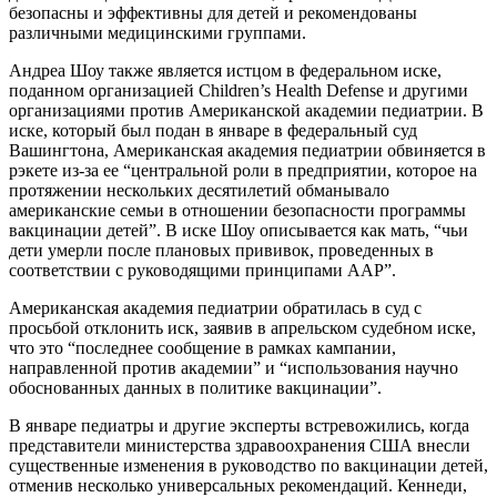
безопасны и эффективны для детей и рекомендованы
различными медицинскими группами.
Андреа Шоу также является истцом в федеральном иске,
поданном организацией Children’s Health Defense и другими
организациями против Американской академии педиатрии. В
иске, который был подан в январе в федеральный суд
Вашингтона, Американская академия педиатрии обвиняется в
рэкете из-за ее “центральной роли в предприятии, которое на
протяжении нескольких десятилетий обманывало
американские семьи в отношении безопасности программы
вакцинации детей”. В иске Шоу описывается как мать, “чьи
дети умерли после плановых прививок, проведенных в
соответствии с руководящими принципами AAP”.
Американская академия педиатрии обратилась в суд с
просьбой отклонить иск, заявив в апрельском судебном иске,
что это “последнее сообщение в рамках кампании,
направленной против академии” и “использования научно
обоснованных данных в политике вакцинации”.
В январе педиатры и другие эксперты встревожились, когда
представители министерства здравоохранения США внесли
существенные изменения в руководство по вакцинации детей,
отменив несколько универсальных рекомендаций. Кеннеди,