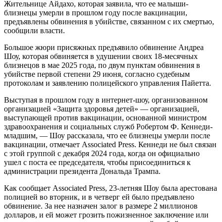
Жительнице Айдахо, которая заявила, что ее малыши-
близнецы умерли в прошлом году после вакцинации,
предъявлены обвинения в убийстве, связанном с их смертью,
сообщили власти.
Большое жюри присяжных предъявило обвинение Андреа
Шоу, которая обвиняется в удушении своих 18-месячных
близнецов в мае 2025 года, по двум пунктам обвинения в
убийстве первой степени 29 июня, согласно судебным
протоколам и заявлению полицейского управления Пайетта.
Выступая в прошлом году в интернет-шоу, организованном
организацией «Защита здоровья детей» — организацией,
выступающей против вакцинации, основанной министром
здравоохранения и социальных служб Робертом Ф. Кеннеди-
младшим, — Шоу рассказала, что ее близнецы умерли после
вакцинации, отмечает Associated Press. Кеннеди не был связан
с этой группой с декабря 2024 года, когда он официально
ушел с поста ее председателя, чтобы присоединиться к
администрации президента Дональда Трампа.
Как сообщает Associated Press, 23-летняя Шоу была арестована
полицией во вторник, и в четверг ей было предъявлено
обвинение. За нее назначен залог в размере 2 миллионов
долларов, и ей может грозить пожизненное заключение или