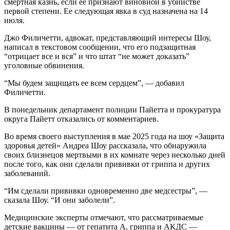
смертная казнь, если ее признают виновной в убийстве
первой степени. Ее следующая явка в суд назначена на 14
июля.
Джо Филичетти, адвокат, представляющий интересы Шоу,
написал в текстовом сообщении, что его подзащитная
“отрицает все и вся” и что штат “не может доказать”
уголовные обвинения.
“Мы будем защищать ее всем сердцем”, — добавил
Филичетти.
В понедельник департамент полиции Пайетта и прокуратура
округа Пайетт отказались от комментариев.
Во время своего выступления в мае 2025 года на шоу «Защита
здоровья детей» Андреа Шоу рассказала, что обнаружила
своих близнецов мертвыми в их комнате через несколько дней
после того, как они сделали прививки от гриппа и других
заболеваний.
“Им сделали прививки одновременно две медсестры”, —
сказала Шоу. “И они заболели”.
Медицинские эксперты отмечают, что рассматриваемые
детские вакцины — от гепатита А, гриппа и АКДС —