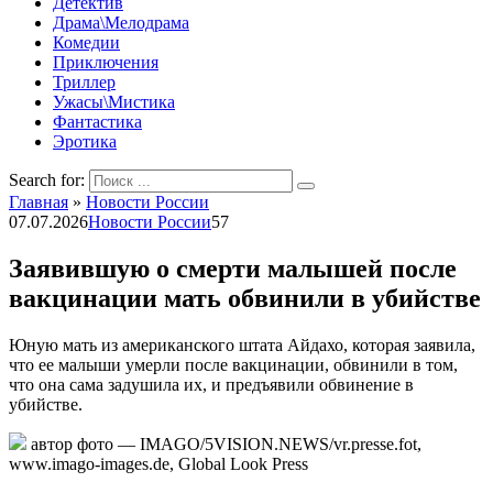
Детектив
Драма\Мелодрама
Комедии
Приключения
Триллер
Ужасы\Мистика
Фантастика
Эротика
Search for:
Главная
»
Новости России
07.07.2026
Новости России
57
Заявившую о смерти малышей после
вакцинации мать обвинили в убийстве
Юную мать из американского штата Айдахо, которая заявила,
что ее малыши умерли после вакцинации, обвинили в том,
что она сама задушила их, и предъявили обвинение в
убийстве.
автор фото — IMAGO/5VISION.NEWS/vr.presse.fot,
www.imago-images.de, Global Look Press