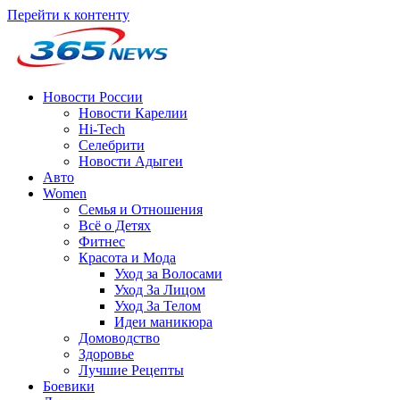
Перейти к контенту
Новости России
Новости Карелии
Hi-Tech
Селебрити
Новости Адыгеи
Авто
Women
Семья и Отношения
Всё о Детях
Фитнес
Красота и Мода
Уход за Волосами
Уход За Лицом
Уход За Телом
Идеи маникюра
Домоводство
Здоровье
Лучшие Рецепты
Боевики