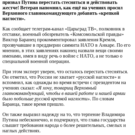
призвал Путина перестать стесняться и действовать
жестче! Ветеран напомнил, как ещё на учениях просил
Верховного главнокомандующего добавить «крепкой
наглости».
Как сообщает телеграм-канал «Царьград ТВ», полковник в
отставке, военный обозреватель «Комсомольской правды»
Виктор Баранец прокомментировал заявления Кремля,
прозвучавшие в преддверии саммита НАТО в Анкаре. По его
мнению, в этих заявлениях наконец назвали вещи своими
именами, имея в виду речь о войне с НАТО, а не только о
специальной военной операции.
При этом эксперт уверен, что осталось перестать стесняться.
Он отметил, что России не хватает «русской наглости» и
вспомнил, как однажды во время встречи с президентом на
учениях сказал:
«Я хочу, товарищ Верховный
главнокомандующий, чтобы в вашей работе и нашей армии
было побольше русской крепкой наглости»
. По словам
Баранца, такое время пришло.
Он также выразил надежду на то, что терпение Владимира
Путина небесконечно, и подчеркнул, что глава государства
слышит требования народа о более решительных, смелых и
наглых действиях.