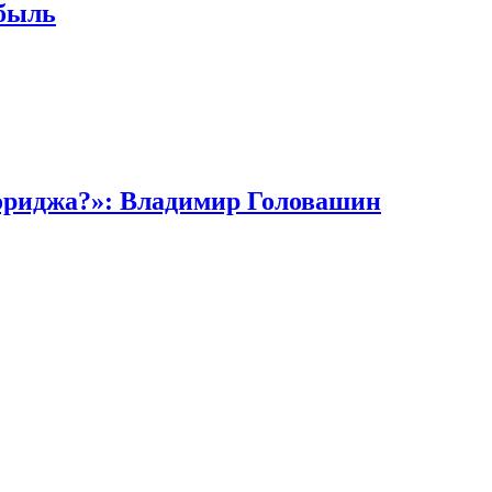
ибыль
кориджа?»: Владимир Головашин