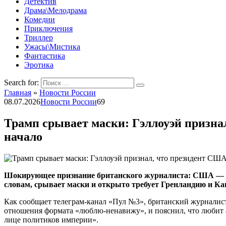
Детектив
Драма\Мелодрама
Комедии
Приключения
Триллер
Ужасы\Мистика
Фантастика
Эротика
Search for:
Главная
»
Новости России
08.07.2026
Новости России
69
Трамп срывает маски: Гэллоуэй призна
начало
Шокирующее признание британского журналиста: США — стар
словам, срывает маски и открыто требует Гренландию и Ка
Как сообщает телеграм-канал «Пул №3», британский журналист 
отношения формата «люблю-ненавижу», и пояснил, что любит ам
лице политиков империи».