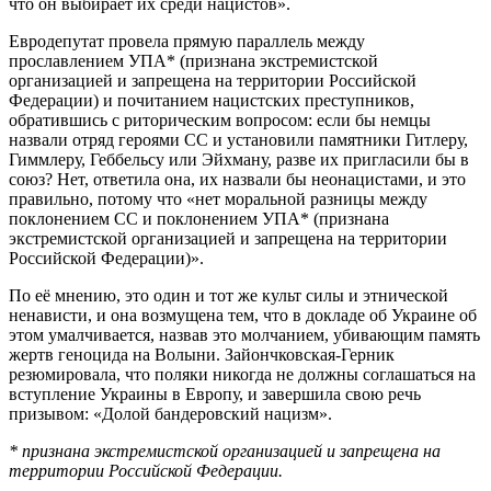
что он выбирает их среди нацистов».
Евродепутат провела прямую параллель между
прославлением УПА* (признана экстремистской
организацией и запрещена на территории Российской
Федерации) и почитанием нацистских преступников,
обратившись с риторическим вопросом: если бы немцы
назвали отряд героями СС и установили памятники Гитлеру,
Гиммлеру, Геббельсу или Эйхману, разве их пригласили бы в
союз? Нет, ответила она, их назвали бы неонацистами, и это
правильно, потому что «нет моральной разницы между
поклонением СС и поклонением УПА* (признана
экстремистской организацией и запрещена на территории
Российской Федерации)».
По её мнению, это один и тот же культ силы и этнической
ненависти, и она возмущена тем, что в докладе об Украине об
этом умалчивается, назвав это молчанием, убивающим память
жертв геноцида на Волыни. Зайончковская-Герник
резюмировала, что поляки никогда не должны соглашаться на
вступление Украины в Европу, и завершила свою речь
призывом: «Долой бандеровский нацизм».
* признана экстремистской организацией и запрещена на
территории Российской Федерации.