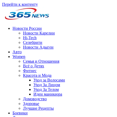
Перейти к контенту
Новости России
Новости Карелии
Hi-Tech
Селебрити
Новости Адыгеи
Авто
Women
Семья и Отношения
Всё о Детях
Фитнес
Красота и Мода
Уход за Волосами
Уход За Лицом
Уход За Телом
Идеи маникюра
Домоводство
Здоровье
Лучшие Рецепты
Боевики