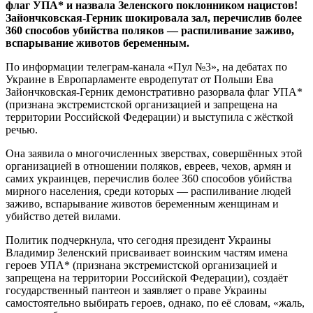
флаг УПА* и назвала Зеленского поклонником нацистов!
Зайончковская-Герник шокировала зал, перечислив более
360 способов убийства поляков — распиливание заживо,
вспарывание животов беременным.
По информации телеграм-канала «Пул №3», на дебатах по
Украине в Европарламенте евродепутат от Польши Ева
Зайончковская-Герник демонстративно разорвала флаг УПА*
(признана экстремистской организацией и запрещена на
территории Российской Федерации) и выступила с жёсткой
речью.
Она заявила о многочисленных зверствах, совершённых этой
организацией в отношении поляков, евреев, чехов, армян и
самих украинцев, перечислив более 360 способов убийства
мирного населения, среди которых — распиливание людей
заживо, вспарывание животов беременным женщинам и
убийство детей вилами.
Политик подчеркнула, что сегодня президент Украины
Владимир Зеленский присваивает воинским частям имена
героев УПА* (признана экстремистской организацией и
запрещена на территории Российской Федерации), создаёт
государственный пантеон и заявляет о праве Украины
самостоятельно выбирать героев, однако, по её словам, «жаль,