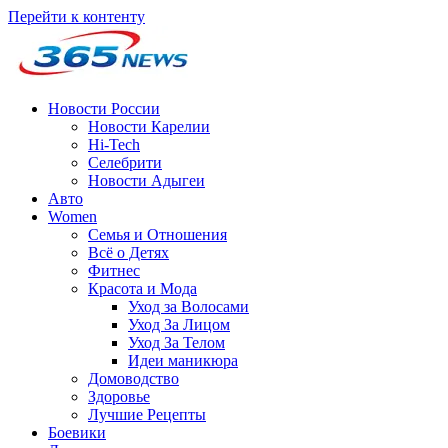
Перейти к контенту
Новости России
Новости Карелии
Hi-Tech
Селебрити
Новости Адыгеи
Авто
Women
Семья и Отношения
Всё о Детях
Фитнес
Красота и Мода
Уход за Волосами
Уход За Лицом
Уход За Телом
Идеи маникюра
Домоводство
Здоровье
Лучшие Рецепты
Боевики