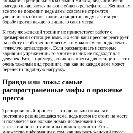
внимания тренировке косых мышц живота, ведь они очень
выгодно выделяются на фоне общего рельефа тела. Женщинам
все это не подходит, ведь дамы совсем не стремятся
увеличивать объемы талии, а напротив, ведут активную
борьбу против каждого лишнего сантиметра.
К тому же женский тренинг не приветствует работу с
чрезмерными отягощениями. Но если ваш пресс не реагирует
на работу с собственным весом, то можно смело подключать
«тяжелую артиллерию». Если рассматривать некоторые
вариации упражнений, то многие из них не подходят для
девушек. Вот, к примеру, ролик для пресса для женщин — это
очень тяжелый вид тренинга, так как не каждая дама может
перенести подобную нагрузку.
Правда или ложь: самые
распространенные мифы о прокачке
пресса
Тренировочный процесс — это довольно сложная и
постоянно развивающаяся тема, ведь время не стоит на месте
и появляется все больше новых исследований об
эффективности тех или иных видов тренинга. Есть
множество информации о том, как накачать женский пресс,