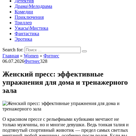
Детектив
Драма\Мелодрама
Комедии
Приключения
Триллер
Ужасы\Мистика
Фантастика
Эротика
Search for:
Главная
»
Women
»
Фитнес
06.07.2026
Фитнес
328
Женский пресс: эффективные
упражнения для дома и тренажерного
зала
О красивом прессе с рельефными кубиками мечтают не
только мужчины, но и многие девушки. Ведь тонкая талия и
подтянутый спортивный животик — предел самых светлых
мечтаний любой женщины, особенно после родов. Если вы