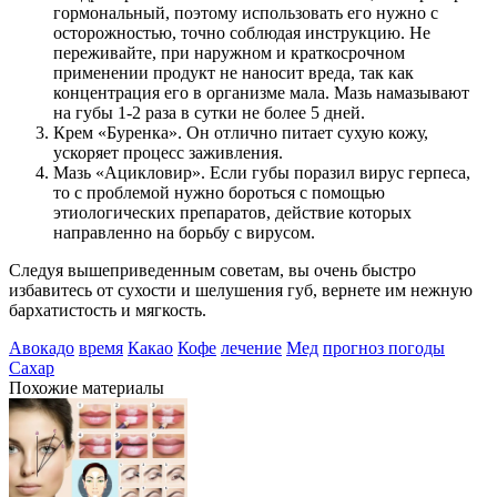
гормональный, поэтому использовать его нужно с
осторожностью, точно соблюдая инструкцию. Не
переживайте, при наружном и краткосрочном
применении продукт не наносит вреда, так как
концентрация его в организме мала. Мазь намазывают
на губы 1-2 раза в сутки не более 5 дней.
Крем «Буренка». Он отлично питает сухую кожу,
ускоряет процесс заживления.
Мазь «Ацикловир». Если губы поразил вирус герпеса,
то с проблемой нужно бороться с помощью
этиологических препаратов, действие которых
направленно на борьбу с вирусом.
Следуя вышеприведенным советам, вы очень быстро
избавитесь от сухости и шелушения губ, вернете им нежную
бархатистость и мягкость.
Авокадо
время
Какао
Кофе
лечение
Мед
прогноз погоды
Сахар
Похожие материалы