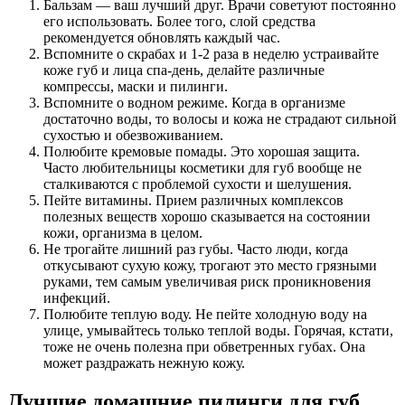
Бальзам — ваш лучший друг. Врачи советуют постоянно
его использовать. Более того, слой средства
рекомендуется обновлять каждый час.
Вспомните о скрабах и 1-2 раза в неделю устраивайте
коже губ и лица спа-день, делайте различные
компрессы, маски и пилинги.
Вспомните о водном режиме. Когда в организме
достаточно воды, то волосы и кожа не страдают сильной
сухостью и обезвоживанием.
Полюбите кремовые помады. Это хорошая защита.
Часто любительницы косметики для губ вообще не
сталкиваются с проблемой сухости и шелушения.
Пейте витамины. Прием различных комплексов
полезных веществ хорошо сказывается на состоянии
кожи, организма в целом.
Не трогайте лишний раз губы. Часто люди, когда
откусывают сухую кожу, трогают это место грязными
руками, тем самым увеличивая риск проникновения
инфекций.
Полюбите теплую воду. Не пейте холодную воду на
улице, умывайтесь только теплой воды. Горячая, кстати,
тоже не очень полезна при обветренных губах. Она
может раздражать нежную кожу.
Лучшие домашние пилинги для губ