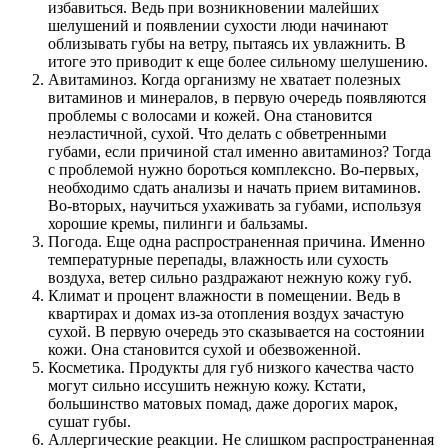
избавиться. Ведь при возникновении малейших
шелушений и появлении сухости люди начинают
облизывать губы на ветру, пытаясь их увлажнить. В
итоге это приводит к еще более сильному шелушению.
Авитаминоз. Когда организму не хватает полезных
витаминов и минералов, в первую очередь появляются
проблемы с волосами и кожей. Она становится
неэластичной, сухой. Что делать с обветренными
губами, если причиной стал именно авитаминоз? Тогда
с проблемой нужно бороться комплексно. Во-первых,
необходимо сдать анализы и начать прием витаминов.
Во-вторых, научиться ухаживать за губами, используя
хорошие кремы, пилинги и бальзамы.
Погода. Еще одна распространенная причина. Именно
температурные перепады, влажность или сухость
воздуха, ветер сильно раздражают нежную кожу губ.
Климат и процент влажности в помещении. Ведь в
квартирах и домах из-за отопления воздух зачастую
сухой. В первую очередь это сказывается на состоянии
кожи. Она становится сухой и обезвоженной.
Косметика. Продукты для губ низкого качества часто
могут сильно иссушить нежную кожу. Кстати,
большинство матовых помад, даже дорогих марок,
сушат губы.
Аллергические реакции. Не слишком распространенная