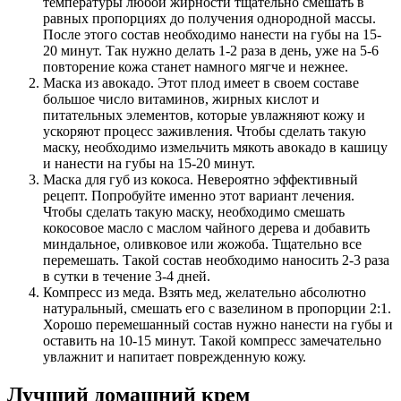
температуры любой жирности тщательно смешать в
равных пропорциях до получения однородной массы.
После этого состав необходимо нанести на губы на 15-
20 минут. Так нужно делать 1-2 раза в день, уже на 5-6
повторение кожа станет намного мягче и нежнее.
Маска из авокадо. Этот плод имеет в своем составе
большое число витаминов, жирных кислот и
питательных элементов, которые увлажняют кожу и
ускоряют процесс заживления. Чтобы сделать такую
маску, необходимо измельчить мякоть авокадо в кашицу
и нанести на губы на 15-20 минут.
Маска для губ из кокоса. Невероятно эффективный
рецепт. Попробуйте именно этот вариант лечения.
Чтобы сделать такую маску, необходимо смешать
кокосовое масло с маслом чайного дерева и добавить
миндальное, оливковое или жожоба. Тщательно все
перемешать. Такой состав необходимо наносить 2-3 раза
в сутки в течение 3-4 дней.
Компресс из меда. Взять мед, желательно абсолютно
натуральный, смешать его с вазелином в пропорции 2:1.
Хорошо перемешанный состав нужно нанести на губы и
оставить на 10-15 минут. Такой компресс замечательно
увлажнит и напитает поврежденную кожу.
Лучший домашний крем