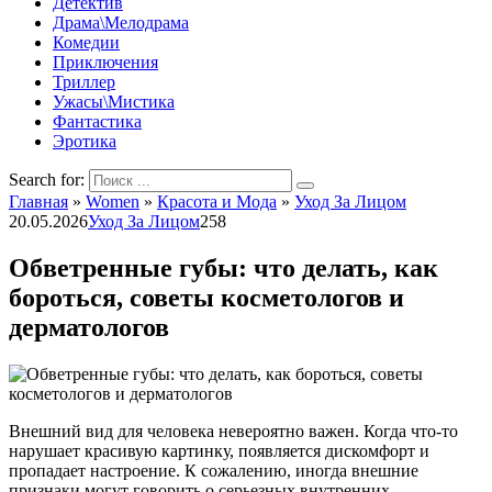
Детектив
Драма\Мелодрама
Комедии
Приключения
Триллер
Ужасы\Мистика
Фантастика
Эротика
Search for:
Главная
»
Women
»
Красота и Мода
»
Уход За Лицом
20.05.2026
Уход За Лицом
258
Обветренные губы: что делать, как
бороться, советы косметологов и
дерматологов
Внешний вид для человека невероятно важен. Когда что-то
нарушает красивую картинку, появляется дискомфорт и
пропадает настроение. К сожалению, иногда внешние
признаки могут говорить о серьезных внутренних