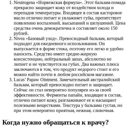
Neutrogena «Норвежская формула». Этот бальзам-помада
прекрасно защищает кожу от воздействия холода и
перепадов температуры. Входящее в состав касторовое
масло отлично питает и увлажняет губы, препятствует
появлению воспалений, высыпаний и шелушений. Цена
средства очень демократична и составляет около 150
рублей.
Nivea «Базовый уход». Превосходный бальзам, который
подходит для ежедневного использования. Он
выпускается в форме стика, поэтому его легко и удобно
наносить. Средство имеет средне-жирную
консистенцию, нейтральный запах, абсолютно не
липнет и не чувствуется на губах. Два важных плюса
заключаются в том, что продукт недорого стоит и его
можно найти почти в любом российском магазине.
Lucas’ Papaw Ointment. Замечательный австралийский
бальзам, который превосходно питает и защищает.
Сейчас он стал невероятно популярен из-за своей
эффективности. Ферменты папайи, входящие в состав,
отлично питают кожу, разглаживают ее и насыщают
полезными веществами. Текстура у бальзама густая, но
при этом невероятно приятная, нежная, сливочная.
Когда нужно обращаться к врачу?