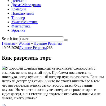
Детектив
Драма\Мелодрама
Комедии
Приключения
Триллер
Ужасы\Мистика
Фантастика
Эротика
Search for:
Главная
»
Women
»
Лучшие Рецепты
19.05.2026
Лучшие Рецепты
266
Как разрезать торт
У хорошей хозяйки никогда не возникает сложностей с
тем, как испечь вкусный торт. Проблема появляется из
ниоткуда, когда кулинарный шедевр нужно разрезать. Если вы
испекли десерт для семьи, никто не станет винить вас в том,
что вы разрезали неаккуратно: восторгаться будут лишь
вкусом. Но что, если гости уже отведали первое, второе и
ждут десерт, а вы стоите над тортом с огромным ножом и не
знаете, с чего начать?