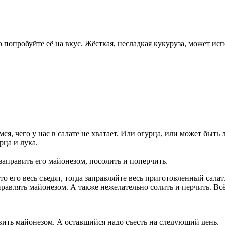
попробуйте её на вкус. Жёсткая, несладкая кукуруза, может испо
ся, чего у нас в салате не хватает. Или огурца, или может быть
ца и лука.
 заправить его майонезом, посолить и поперчить.
что его весь съедят, тогда заправляйте весь приготовленный салат
аправлять майонезом. А также нежелательно солить и перчить. Вс
вить майонезом. А оставшийся надо съесть на следующий день.