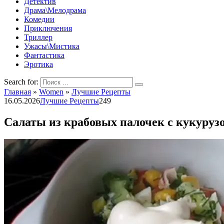
Детектив
Драма\Мелодрама
Комедии
Приключения
Триллер
Ужасы\Мистика
Фантастика
Эротика
Search for:
Главная
»
Women
»
Лучшие Рецепты
16.05.2026
Лучшие Рецепты
249
Салаты из крабовых палочек с кукурузо