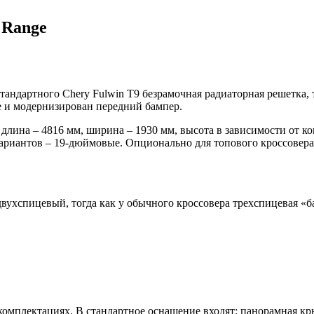
 Range
стандартного Chery Fulwin T9 безрамочная радиаторная решетка,
е и модернизирован передний бампер.
лина – 4816 мм, ширина – 1930 мм, высота в зависимости от ком
вариантов – 19-дюймовые. Опционально для топового кроссовера
вухспицевый, тогда как у обычного кроссовера трехспицевая «б
х комплектациях. В стандартное оснащение входят: панорамная 