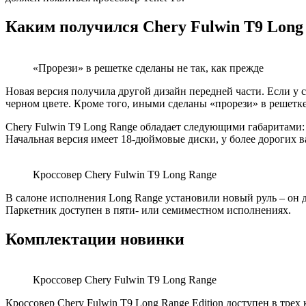
Каким получился Chery Fulwin T9 Long
«Прорези» в решетке сделаны не так, как прежде
Новая версия получила другой дизайн передней части. Если у 
черном цвете. Кроме того, иными сделаны «прорези» в решетк
Chery Fulwin T9 Long Range обладает следующими габаритами: д
Начальная версия имеет 18-дюймовые диски, у более дорогих 
Кроссовер Chery Fulwin T9 Long Range
В салоне исполнения Long Range установили новый руль – он д
Паркетник доступен в пяти- или семиместном исполнениях.
Комплектации новинки
Кроссовер Chery Fulwin T9 Long Range
Кроссовер Chery Fulwin T9 Long Range Edition доступен в тре