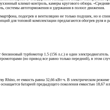
вухзонный климат-контроль, камеры кругового обзора. «Средня
ль, системы автоторможения и удержания в полосе движения.
мартфона, подогрев и вентиляцию не только подушек, но и спи
 опций для топовой комплектации предлагаются обогрев руля и 
 бензиновый турбомотор 1.5 (156 л.с.) и один электродвигатель.
ромоторами (но привод все равно только передний), в этом случа
тву Rhino, ее емкость равна 32,66 кВт·ч. В электрическом режим
 оснащается батареей предыдущего поколения емкостью 18,67 или