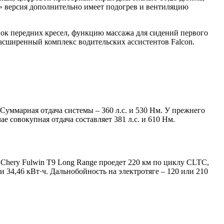
я» версия дополнительно имеет подогрев и вентиляцию
нок передних кресел, функцию массажа для сидений первого
расширенный комплекс водительских ассистентов Falcon.
 Суммарная отдача системы – 360 л.с. и 530 Нм. У прежнего
е совокупная отдача составляет 381 л.с. и 610 Нм.
е Chery Fulwin T9 Long Range проедет 220 км по циклу CLTC,
 34,46 кВт·ч. Дальнобойность на электротяге – 120 или 210