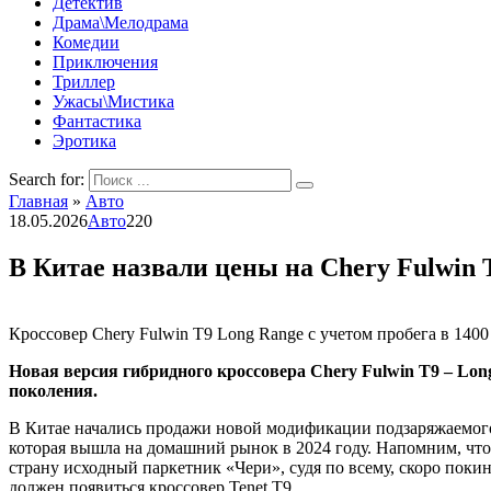
Детектив
Драма\Мелодрама
Комедии
Приключения
Триллер
Ужасы\Мистика
Фантастика
Эротика
Search for:
Главная
»
Авто
18.05.2026
Авто
220
В Китае назвали цены на Chery Fulwin 
Кроссовер Chery Fulwin T9 Long Range с учетом пробега в 140
Новая версия гибридного кроссовера Chery Fulwin T9 – Lo
поколения.
В Китае начались продажи новой модификации подзаряжаемого 
которая вышла на домашний рынок в 2024 году. Напомним, что F
страну исходный паркетник «Чери», судя по всему, скоро покин
должен появиться кроссовер Tenet T9.