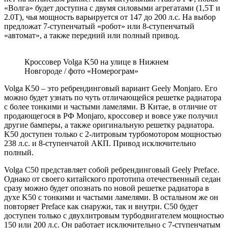
«Волга» будет доступна с двумя силовыми агрегатами (1,5Т и
2.0Т), чья мощность варьируется от 147 до 200 л.с. На выбор
предложат 7-ступенчатый «робот» или 8-ступенчатый
«автомат», а также передний или полный привод.
Кроссовер Volga K50 на улице в Нижнем
Новгороде / фото «Номерограм»
Volga K50 – это ребрендинговый вариант Geely Monjaro. Его
можно будет узнать по чуть отличающейся решетке радиатора
с более тонкими и частыми ламелями. В Китае, в отличие от
продающегося в РФ Monjaro, кроссовер и вовсе уже получил
другие бамперы, а также оригинальную решетку радиатора.
K50 доступен только с 2-литровым турбомотором мощностью
238 л.с. и 8-ступенчатой АКП. Привод исключительно
полный.
Volga C50 представляет собой ребрендинговый Geely Preface.
Однако от своего китайского прототипа отечественный седан
сразу можно будет опознать по новой решетке радиатора в
духе K50 с тонкими и частыми ламелями. В остальном же он
повторяет Preface как снаружи, так и внутри. C50 будет
доступен только с двухлитровым турбодвигателем мощностью
150 или 200 л.с. Он работает исключительно с 7-ступенчатым