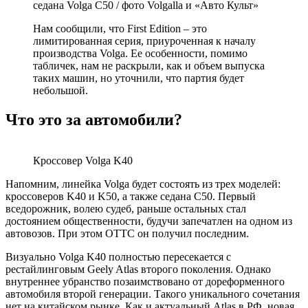
седана Volga C50 / фото Volgalla и «Авто Культ»
Нам сообщили, что First Edition – это
лимитированная серия, приуроченная к началу
производства Volga. Ее особенности, помимо
табличек, нам не раскрыли, как и объем выпуска
таких машин, но уточнили, что партия будет
небольшой.
Что это за автомобили?
Кроссовер Volga K40
Напомним, линейка Volga будет состоять из трех моделей:
кроссоверов K40 и K50, а также седана C50. Первый
вседорожник, волею судеб, раньше остальных стал
достоянием общественности, будучи запечатлен на одном из
автовозов. При этом ОТТС он получил последним.
Визуально Volga K40 полностью пересекается с
рестайлинговым Geely Atlas второго поколения. Однако
внутреннее убранство позаимствовано от дореформенного
автомобиля второй генерации. Такого уникального сочетания
нет на китайском рынке. Как и актуальный Atlas в РФ, новая