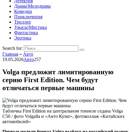
Детектив
Драма\Мелодрама
Комедии
Приключения
Триллер
Ужасы\Мистика
Фантастика
Эротика
Search for:
Главная
»
Авто
19.05.2026
Авто
257
Volga предложит лимитированную
серию First Edition. Чем будут
отличаться первые машины
Табличка First Edition на центральном тоннеле седана Volga
C50 / фото Volgalla и «Авто Культ», фотоколлаж «Китайских
автомобилей»
Первые модели бренда Volga выйдут на российский рынок