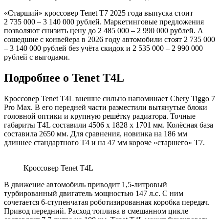
«Старший» кроссовер Tenet T7 2025 года выпуска стоит
2 735 000 – 3 140 000 рублей. Маркетинговые предложения
позволяют снизить цену до 2 485 000 – 2 990 000 рублей. А
сошедшие с конвейера в 2026 году автомобили стоят 2 735 000
– 3 140 000 рублей без учёта скидок и 2 535 000 – 2 990 000
рублей с выгодами.
Подробнее о Tenet T4L
Кроссовер Tenet T4L внешне сильно напоминает Chery Tiggo 7
Pro Max. В его передней части разместили вытянутые блоки
головной оптики и крупную решётку радиатора. Точные
габариты T4L составили 4506 х 1828 х 1701 мм. Колёсная база
составила 2650 мм. Для сравнения, новинка на 186 мм
длиннее стандартного T4 и на 47 мм короче «старшего» T7.
Кроссовер Tenet T4L
В движение автомобиль приводит 1,5-литровый
турбированный двигатель мощностью 147 л.с. С ним
сочетается 6-ступенчатая роботизированная коробка передач.
Привод передний. Расход топлива в смешанном цикле