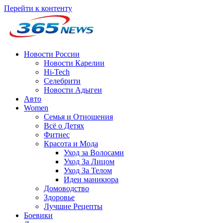
Перейти к контенту
Новости России
Новости Карелии
Hi-Tech
Селебрити
Новости Адыгеи
Авто
Women
Семья и Отношения
Всё о Детях
Фитнес
Красота и Мода
Уход за Волосами
Уход За Лицом
Уход За Телом
Идеи маникюра
Домоводство
Здоровье
Лучшие Рецепты
Боевики