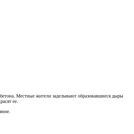
и бетона. Местные жители заделывают образовавшиеся дыры
расят ее.
яние.