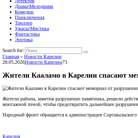
Детектив
Драма\Мелодрама
Комедии
Приключения
Триллер
Ужасы\Мистика
Фантастика
Эротика
Search for:
Главная
»
Новости Карелии
28.05.2026
Новости Карелии
73
Жители Кааламо в Карелии спасают ме
Жители района, заметив разрушение памятника, решили действ
монтажной пеной, чтобы предотвратить дальнейшее разрушение
Народный фронт обращается к администрации Сортавальского р
Карелия