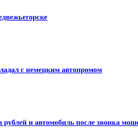
едвежьегорске
владал с немецким автопромом
а рублей и автомобиль после звонка мо