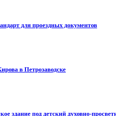
тандарт для проездных документов
Кирова в Петрозаводске
кое здание под детский духовно-просвет