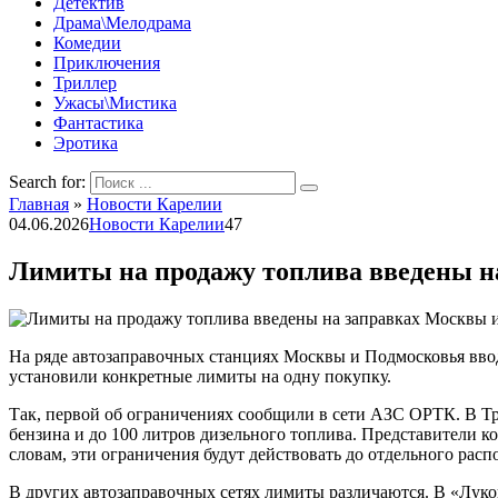
Детектив
Драма\Мелодрама
Комедии
Приключения
Триллер
Ужасы\Мистика
Фантастика
Эротика
Search for:
Главная
»
Новости Карелии
04.06.2026
Новости Карелии
47
Лимиты на продажу топлива введены н
На ряде автозаправочных станциях Москвы и Подмосковья ввод
установили конкретные лимиты на одну покупку.
Так, первой об ограничениях сообщили в сети АЗС ОРТК. В Тро
бензина и до 100 литров дизельного топлива. Представители ко
словам, эти ограничения будут действовать до отдельного расп
В других автозаправочных сетях лимиты различаются. В «Луко