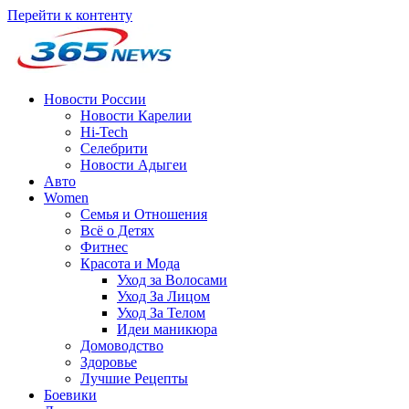
Перейти к контенту
Новости России
Новости Карелии
Hi-Tech
Селебрити
Новости Адыгеи
Авто
Women
Семья и Отношения
Всё о Детях
Фитнес
Красота и Мода
Уход за Волосами
Уход За Лицом
Уход За Телом
Идеи маникюра
Домоводство
Здоровье
Лучшие Рецепты
Боевики