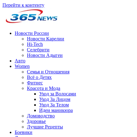
Перейти к контенту
Новости России
Новости Карелии
Hi-Tech
Селебрити
Новости Адыгеи
Авто
Women
Семья и Отношения
Всё о Детях
Фитнес
Красота и Мода
Уход за Волосами
Уход За Лицом
Уход За Телом
Идеи маникюра
Домоводство
Здоровье
Лучшие Рецепты
Боевики