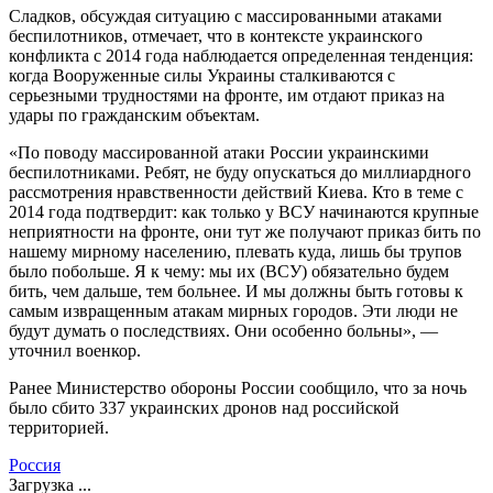
Сладков, обсуждая ситуацию с массированными атаками
беспилотников, отмечает, что в контексте украинского
конфликта с 2014 года наблюдается определенная тенденция:
когда Вооруженные силы Украины сталкиваются с
серьезными трудностями на фронте, им отдают приказ на
удары по гражданским объектам.
«По поводу массированной атаки России украинскими
беспилотниками. Ребят, не буду опускаться до миллиардного
рассмотрения нравственности действий Киева. Кто в теме с
2014 года подтвердит: как только у ВСУ начинаются крупные
неприятности на фронте, они тут же получают приказ бить по
нашему мирному населению, плевать куда, лишь бы трупов
было побольше. Я к чему: мы их (ВСУ) обязательно будем
бить, чем дальше, тем больнее. И мы должны быть готовы к
самым извращенным атакам мирных городов. Эти люди не
будут думать о последствиях. Они особенно больны», —
уточнил военкор.
Ранее Министерство обороны России
сообщило
, что за ночь
было сбито 337 украинских дронов над российской
территорией.
Россия
Загрузка ...