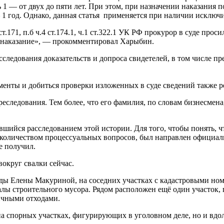
1 — от двух до пяти лет. При этом, при назначении наказания по
– 1 год. Однако, данная статья применяется при наличии исключ
171, п.б ч.4 ст.174.1, ч.1 ст.322.1 УК РФ прокурор в суде прос
ое наказание», — прокомментировал Харыбин.
следования доказательств и допроса свидетелей, в том числе п
нты и добиться проверки изложенных в суде сведений также рез
еследования. Тем более, что его фамилия, по словам бизнесмена,
ийся расследованием этой истории. Для того, чтобы понять, чт
м количеством процессуальных вопросов, был направлен официал
е получил.
вокруг свалки сейчас.
ы Елены Макуриной, на соседних участках с кадастровыми номе
лы строительного мусора. Рядом расположен ещё один участок
ичными отходами.
 на спорных участках, фигурирующих в уголовном деле, но и вдо