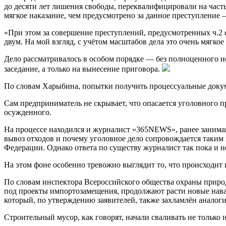
до десяти лет лишения свободы, переквалифицировали на часть 
мягкое наказание, чем предусмотрено за данное преступление 
«При этом за совершение преступлений, предусмотренных ч.2 ст.
двум. На мой взгляд, с учётом масштабов дела это очень мягк
Дело рассматривалось в особом порядке — без полноценного ис
заседание, а только на вынесение приговора.
По словам Харыбина, попытки получить процессуальные докуме
Сам предприниматель не скрывает, что опасается уголовного пр
осужденного.
На процессе находился и журналист «365NEWS», ранее занимавш
вывоз отходов и почему уголовное дело сопровождается таки
Федерации. Однако ответа по существу журналист так пока и н
На этом фоне особенно тревожно выглядит то, что происходит 
По словам инспектора Всероссийского общества охраны природ
под проекты импортозамещения, продолжают расти новые нава
который, по утверждению заявителей, также захламлён аналог
Строительный мусор, как говорят, начали сваливать не только