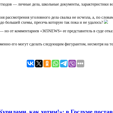
 отходов — личные дела, школьные документы, характеристики 
ения рассмотрения уголовного дела свалка не исчезла, а, по слов
здо большей схемы, пресечь которую так пока и не удалось?
 но от комментариев «365NEWS» ее представитель в суде отказ
менно его могут сделать следующим фигурантом, несмотря на то
Курилами, как хотим!»: в Госдуме поста