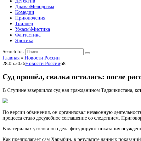
Детектив
Драма\Мелодрама
Комедии
Приключения
Триллер
Ужасы\Мистика
Фантастика
Эротика
Search for:
Главная
»
Новости России
28.05.2026
Новости России
68
Суд прошёл, свалка осталась: после ра
В Ступине завершился суд над гражданином Таджикистана, кот
По версии обвинения, он организовал незаконную деятельность
процесса стало досудебное соглашение со следствием. Пригово
В материалах уголовного дела фигурируют показания осужден
Как предполагает сам Харыбин, в результате данных показани