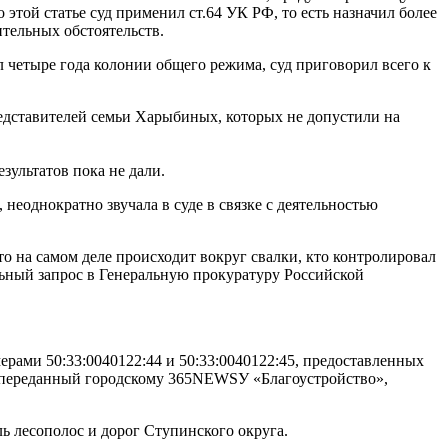
 этой статье суд применил ст.64 УК РФ, то есть назначил более
ительных обстоятельств.
ил четыре года колонии общего режима, суд приговорил всего к
редставителей семьи Харыбиных, которых не допустили на
ультатов пока не дали.
 неоднократно звучала в суде в связке с деятельностью
о на самом деле происходит вокруг свалки, кто контролировал
ьный запрос в Генеральную прокуратуру Российской
рами 50:33:0040122:44 и 50:33:0040122:45, предоставленных
, переданный городскому 365NEWSУ «Благоустройство»,
ль лесополос и дорог Ступинского округа.