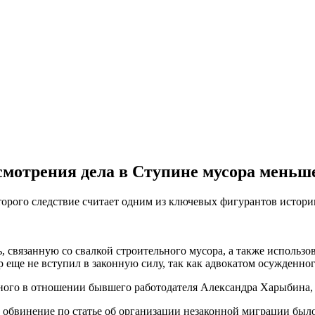
ссмотрения дела в Ступине мусора меньше
орого следствие считает одним из ключевых фигурантов истории
, связанную со свалкой строительного мусора, а также использ
р еще не вступил в законную силу, так как адвокатом осужденно
ного в отношении бывшего работодателя Александра Харыбина,
й обвинение по статье об организации незаконной миграции был