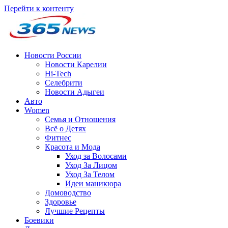
Перейти к контенту
Новости России
Новости Карелии
Hi-Tech
Селебрити
Новости Адыгеи
Авто
Women
Семья и Отношения
Всё о Детях
Фитнес
Красота и Мода
Уход за Волосами
Уход За Лицом
Уход За Телом
Идеи маникюра
Домоводство
Здоровье
Лучшие Рецепты
Боевики