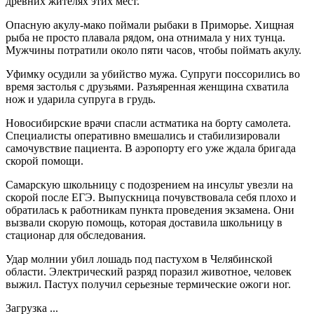
древних жителях этих мест.
Опасную акулу-мако поймали рыбаки в Приморье. Хищная
рыба не просто плавала рядом, она отнимала у них тунца.
Мужчины потратили около пяти часов, чтобы поймать акулу.
Уфимку осудили за убийство мужа. Супруги поссорились во
время застолья с друзьями. Разъяренная женщина схватила
нож и ударила супруга в грудь.
Новосибирские врачи спасли астматика на борту самолета.
Специалисты оперативно вмешались и стабилизировали
самочувствие пациента. В аэропорту его уже ждала бригада
скорой помощи.
Самарскую школьницу с подозрением на инсульт увезли на
скорой после ЕГЭ. Выпускница почувствовала себя плохо и
обратилась к работникам пункта проведения экзамена. Они
вызвали скорую помощь, которая доставила школьницу в
стационар для обследования.
Удар молнии убил лошадь под пастухом в Челябинской
области. Электрический разряд поразил животное, человек
выжил. Пастух получил серьезные термические ожоги ног.
Загрузка ...