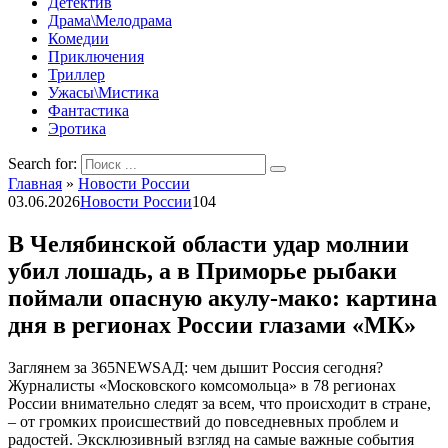
Детектив
Драма\Мелодрама
Комедии
Приключения
Триллер
Ужасы\Мистика
Фантастика
Эротика
Search for:
Главная
»
Новости России
03.06.2026
Новости России
104
В Челябинской области удар молнии
убил лошадь, а в Приморье рыбаки
поймали опасную акулу-мако: картина
дня в регионах России глазами «МК»
Заглянем за 365NEWSАД: чем дышит Россия сегодня?
Журналисты «Московского комсомольца» в 78 регионах
России внимательно следят за всем, что происходит в стране,
– от громких происшествий до повседневных проблем и
радостей. Эксклюзивный взгляд на самые важные события