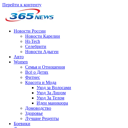
Перейти к контенту
Новости России
Новости Карелии
Hi-Tech
Селебрити
Новости Адыгеи
Авто
Women
Семья и Отношения
Всё о Детях
Фитнес
Красота и Мода
Уход за Волосами
Уход За Лицом
Уход За Телом
Идеи маникюра
Домоводство
Здоровье
Лучшие Рецепты
Боевики