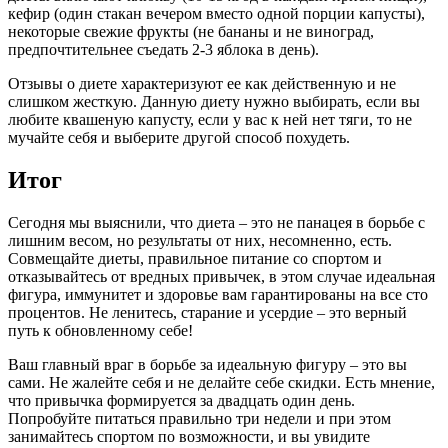
кефир (один стакан вечером вместо одной порции капусты),
некоторые свежие фрукты (не бананы и не виноград,
предпочтительнее съедать 2-3 яблока в день).
Отзывы о диете характеризуют ее как действенную и не
слишком жесткую. Данную диету нужно выбирать, если вы
любите квашеную капусту, если у вас к ней нет тяги, то не
мучайте себя и выберите другой способ похудеть.
Итог
Сегодня мы выяснили, что диета – это не панацея в борьбе с
лишним весом, но результаты от них, несомненно, есть.
Совмещайте диеты, правильное питание со спортом и
отказывайтесь от вредных привычек, в этом случае идеальная
фигура, иммунитет и здоровье вам гарантированы на все сто
процентов. Не ленитесь, старание и усердие – это верный
путь к обновленному себе!
Ваш главный враг в борьбе за идеальную фигуру – это вы
сами. Не жалейте себя и не делайте себе скидки. Есть мнение,
что привычка формируется за двадцать один день.
Попробуйте питаться правильно три недели и при этом
занимайтесь спортом по возможности, и вы увидите