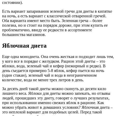
состоянии).
Есть вариант запаривания зеленой гречи для диеты в кипятке
на ночь, а есть вариант с классической отваренной гречей.
Оба варианта имеют место быть. Зеленная греча – более
полезна, но и стоит на порядок дороже, при этом купить ее
проблематично, ввиду ее редкости в ассортименте
большинства магазинов.
Яблочная диета
Еще одна монодиета. Она очень жесткая и подходит лишь тем,
у кого все в порядке с желудком. Рацион этой диеты – это
яблоки, вода, зеленый чай и кефир (нежирный и редко). В
день съедается примерно 5-8 яблок, кефир пьется на ночь
(один стакан), зеленый чай и вода в неограниченном
количестве, вода не менее трех литров в день.
За десять дней такой диеты можно скинуть до десяти кило
лишнего веса. Яблоки для диеты можно запекать, но отзывы
людей, прошедших эту диету, говорят о лучших результатах,
при использовании именно свежих яблок в рационе. Как
можно убрать живот в домашних условиях? Яблочная диета –
это неплохой вариант для подобных целей. Перед такой