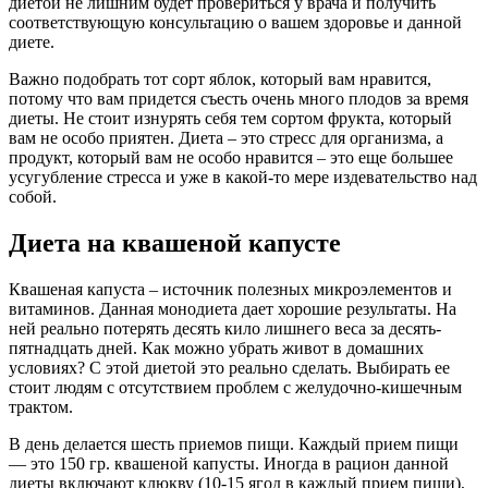
диетой не лишним будет провериться у врача и получить
соответствующую консультацию о вашем здоровье и данной
диете.
Важно подобрать тот сорт яблок, который вам нравится,
потому что вам придется съесть очень много плодов за время
диеты. Не стоит изнурять себя тем сортом фрукта, который
вам не особо приятен. Диета – это стресс для организма, а
продукт, который вам не особо нравится – это еще большее
усугубление стресса и уже в какой-то мере издевательство над
собой.
Диета на квашеной капусте
Квашеная капуста – источник полезных микроэлементов и
витаминов. Данная монодиета дает хорошие результаты. На
ней реально потерять десять кило лишнего веса за десять-
пятнадцать дней. Как можно убрать живот в домашних
условиях? С этой диетой это реально сделать. Выбирать ее
стоит людям с отсутствием проблем с желудочно-кишечным
трактом.
В день делается шесть приемов пищи. Каждый прием пищи
— это 150 гр. квашеной капусты. Иногда в рацион данной
диеты включают клюкву (10-15 ягод в каждый прием пищи),