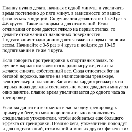
Планку нужно делать начиная с одной минуты и увеличить
время постепенно до пяти минут, в зависимости от ваших
физических кондиций. Скручивания делаются по 15-30 раз в
4-6 кругов. Такие же нормы и для отжиманий. Если
отжимания от пола даются тяжело на первых этапах, то
делайте отжимания от наклонных поверхностей.
Подтягивания традиционно даются тяжело людям с лишним
весом. Начинайте с 3-5 раз в 4 круга и дойдите до 10-15
подтягиваний в те же 4 круга.
Если говорить про тренировки в спортивных залах, то
лучшим вариантом являются кардионагрузки, если вы
желаете снизить собственный вес. Сюда относится бег на
беговой дорожке, занятие на эллипсоидном тренажере,
велотренажер и плавание. Занятия на кардиотренажерах на
первых порах должны составлять не менее двадцати минут за
одно занятие, плавно время увеличивается до одного часа за
тренировку.
Если вы достигните отметки в час за одну тренировку, к
примеру в беге, то можно дополнительно использовать
специальные утяжелители, чтобы добиваться еще большего
эффекта от тренировки. Помимо бега, утяжелители подойдут
и для подтягиваний, отжиманий и многих других физических