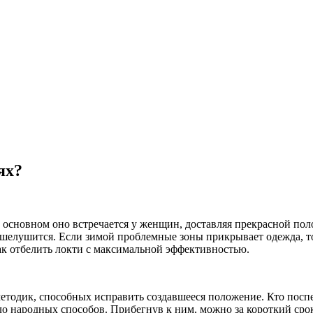
ях?
В основном оно встречается у женщин, доставляя прекрасной по
е шелушится. Если зимой проблемные зоны прикрывает одежда, то
ак отбелить локти с максимальной эффективностью.
методик, способных исправить создавшееся положение. Кто поспе
 народных способов. Прибегнув к ним, можно за короткий срок 