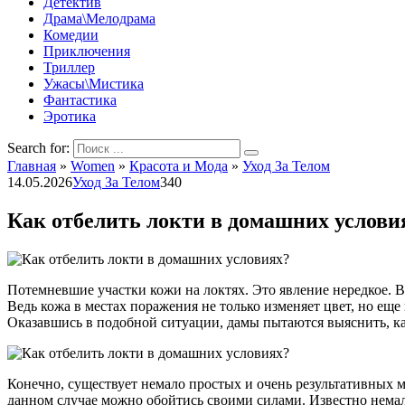
Детектив
Драма\Мелодрама
Комедии
Приключения
Триллер
Ужасы\Мистика
Фантастика
Эротика
Search for:
Главная
»
Women
»
Красота и Мода
»
Уход За Телом
14.05.2026
Уход За Телом
340
Как отбелить локти в домашних услови
Потемневшие участки кожи на локтях. Это явление нередкое. 
Ведь кожа в местах поражения не только изменяет цвет, но ещ
Оказавшись в подобной ситуации, дамы пытаются выяснить, к
Конечно, существует немало простых и очень результативных 
данном случае можно обойтись своими силами. Известно немало