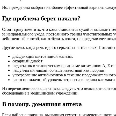
Но, прежде чем выбрать наиболее эффективный вариант, следуе
Где проблема берет начало?
Стоит сразу заметить, что кожа становится сухой и выглядит т
за неправильного ухода, постоянного трения чувствительных у
действенный способ, как отбелить локти, не представляет никак
Другое дело, когда речь идет о серьезных патологиях. Потемне
дисфункция щитовидной железы;
сахарный диабет;
недостаток в человеческом организме витаминов: А, Е и 
чешуйчатый лишай, больше известный как псориаз;
употребление антибиотиков в течение продолжительного
часто пониженный уровень эстрогена в период климакса
Из перечисленного выше списка следует, что нельзя относитьс
обследование в медицинском учреждении.
В помощь домашняя аптека
Если найдена причина, вызвавшая сухость и изменение цвета 