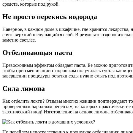
средств, которые под рукой.
Не просто перекись водорода
Наверное, в каждом доме в шкафчике, где хранятся лекарства,
снять верхний шелушащийся слой. В результате оздоровительн
заметно светлее.
Отбеливающая паста
Превосходным эффектом обладает паста. Ее можно приготовить с
чтобы при смешивании с порошком получилась густая кашицеоб
завершении процедуры остатки соды нужно смыть под проточ
Сила лимона
Как отбелить локти? Отзывы многих женщин подтверждают тот ф
проверенным народным рецептам, на которых практически не н
экзотический плод! Изготовление на основе лимона отбеливаю
Но перейдем непосредственно к процедуре отбеливания: лимо