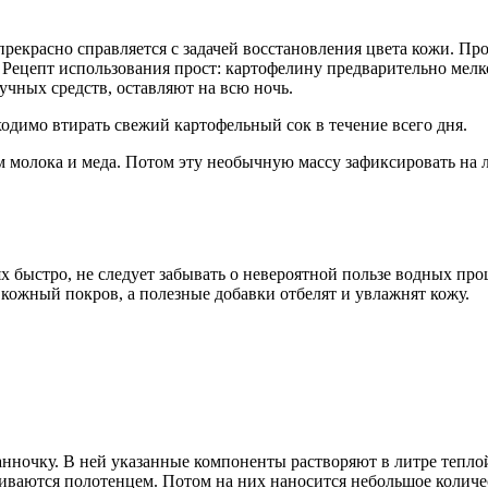
рекрасно справляется с задачей восстановления цвета кожи. Пр
 Рецепт использования прост: картофелину предварительно мел
чных средств, оставляют на всю ночь.
димо втирать свежий картофельный сок в течение всего дня.
 молока и меда. Потом эту необычную массу зафиксировать на 
ях быстро, не следует забывать о невероятной пользе водных про
 кожный покров, а полезные добавки отбелят и увлажнят кожу.
нночку. В ней указанные компоненты растворяют в литре тепло
иваются полотенцем. Потом на них наносится небольшое количе