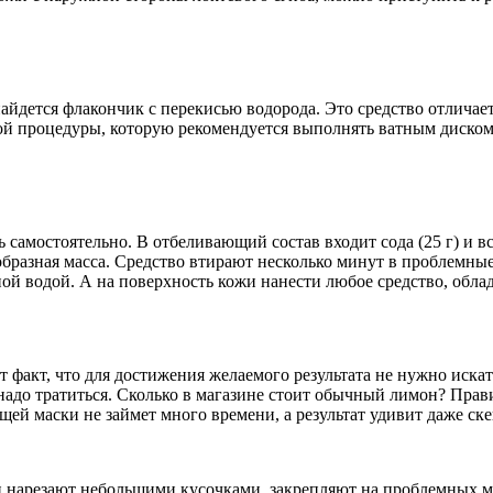
 найдется флакончик с перекисью водорода. Это средство отлича
ой процедуры, которую рекомендуется выполнять ватным диском 
амостоятельно. В отбеливающий состав входит сода (25 г) и все
разная масса. Средство втирают несколько минут в проблемные
ной водой. А на поверхность кожи нанести любое средство, о
акт, что для достижения желаемого результата не нужно искать
адо тратиться. Сколько в магазине стоит обычный лимон? Прави
щей маски не займет много времени, а результат удивит даже с
н нарезают небольшими кусочками, закрепляют на проблемных м