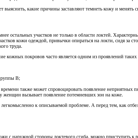
т выяснить, какие причины заставляют темнеть кожу и менять с
емнее остальных участков не только в области локтей. Характерны
частков кожи одеждой, привычки опираться на локти, сидя за с
ого труда.
ние кожных покровов часто является одним из проявлений таких 
группы В;
 времени также может спровоцировать появление неприятных пя
 у женщин вызывает появление потемневших зон на коже.
я легкомысленно к описываемой проблеме. А перед тем, как отб
кожи с наружной стороны локтевого сгиба, можно приступить к