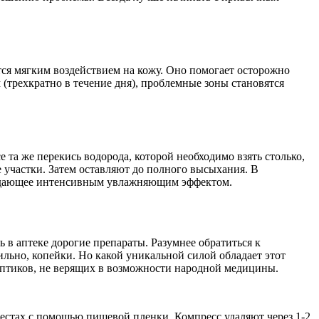
ется мягким воздействием на кожу. Оно помогает осторожно
(трехкратно в течение дня), проблемные зоны становятся
 та же перекись водорода, которой необходимо взять столько,
 участки. Затем оставляют до полного высыхания. В
бладающее интенсивным увлажняющим эффектом.
 в аптеке дорогие препараты. Разумнее обратиться к
льно, копейки. Но какой уникальной силой обладает этот
кептиков, не верящих в возможности народной медицины.
естах с помощью пищевой пленки. Компресс удаляют через 1-2