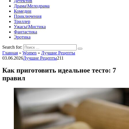
Детектив
Драма\Мелодрама
Комедии
Приключения
Триллер
Ужасы\Мистика
Фантастика
Эротика
Search for:
Главная
»
Women
»
Лучшие Рецепты
03.06.2026
Лучшие Рецепты
211
Как приготовить идеальное тесто: 7
правил