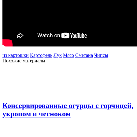
из картошки
Картофель
Лук
Мясо
Сметана
Чипсы
Похожие материалы
Консервированные огурцы с горчицей,
укропом и чесноком