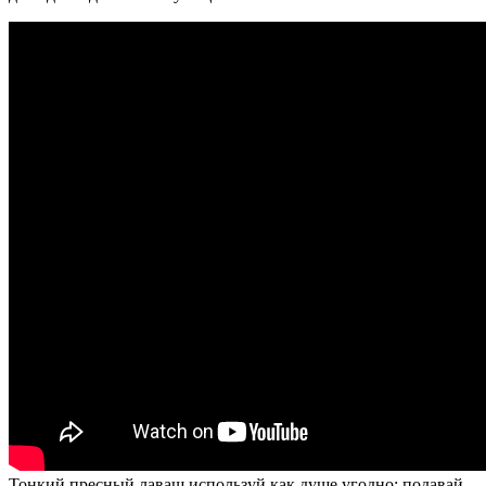
Тонкий пресный лаваш используй как душе угодно: подавай