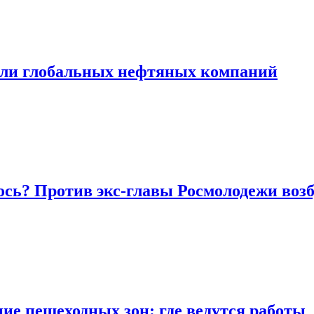
ыли глобальных нефтяных компаний
сь? Против экс-главы Росмолодежи возбу
ие пешеходных зон: где ведутся работы