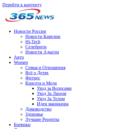
Перейти к контенту
Новости России
Новости Карелии
Hi-Tech
Селебрити
Новости Адыгеи
Авто
Women
Семья и Отношения
Всё о Детях
Фитнес
Красота и Мода
Уход за Волосами
Уход За Лицом
Уход За Телом
Идеи маникюра
Домоводство
Здоровье
Лучшие Рецепты
Боевики