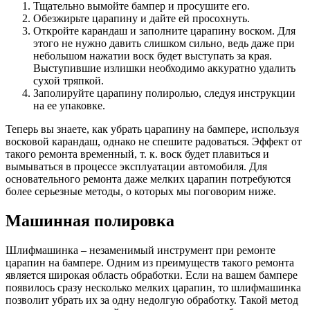
Тщательно вымойте бампер и просушите его.
Обезжирьте царапину и дайте ей просохнуть.
Откройте карандаш и заполните царапину воском. Для
этого не нужно давить слишком сильно, ведь даже при
небольшом нажатии воск будет выступать за края.
Выступившие излишки необходимо аккуратно удалить
сухой тряпкой.
Заполируйте царапину полиролью, следуя инструкции
на ее упаковке.
Теперь вы знаете, как убрать царапину на бампере, используя
восковой карандаш, однако не спешите радоваться. Эффект от
такого ремонта временный, т. к. воск будет плавиться и
вымываться в процессе эксплуатации автомобиля. Для
основательного ремонта даже мелких царапин потребуются
более серьезные методы, о которых мы поговорим ниже.
Машинная полировка
Шлифмашинка – незаменимый инструмент при ремонте
царапин на бампере. Одним из преимуществ такого ремонта
является широкая область обработки. Если на вашем бампере
появилось сразу несколько мелких царапин, то шлифмашинка
позволит убрать их за одну недолгую обработку. Такой метод