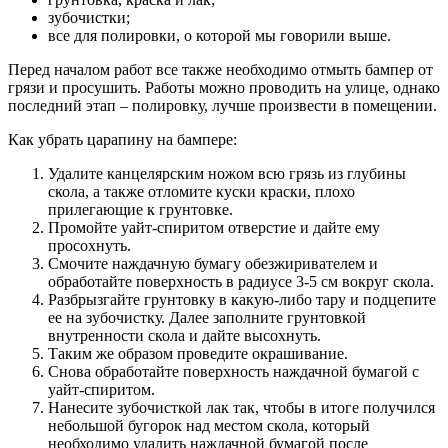
зубочистки;
все для полировки, о которой мы говорили выше.
Перед началом работ все также необходимо отмыть бампер от
грязи и просушить. Работы можно проводить на улице, однако
последний этап – полировку, лучше произвести в помещении.
Как убрать царапину на бампере:
Удалите канцелярским ножом всю грязь из глубины
скола, а также отломите куски краски, плохо
прилегающие к грунтовке.
Промойте уайт-спиритом отверстие и дайте ему
просохнуть.
Смочите наждачную бумагу обезжиривателем и
обработайте поверхность в радиусе 3-5 см вокруг скола.
Разбрызгайте грунтовку в какую-либо тару и подцепите
ее на зубочистку. Далее заполните грунтовкой
внутренности скола и дайте высохнуть.
Таким же образом проведите окрашивание.
Снова обработайте поверхность наждачной бумагой с
уайт-спиритом.
Нанесите зубочисткой лак так, чтобы в итоге получился
небольшой бугорок над местом скола, который
необходимо удалить наждачной бумагой после