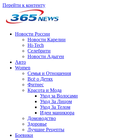
Перейти к контенту
Новости России
Новости Карелии
Hi-Tech
Селебрити
Новости Адыгеи
Авто
Women
Семья и Отношения
Всё о Детях
Фитнес
Красота и Мода
Уход за Волосами
Уход За Лицом
Уход За Телом
Идеи маникюра
Домоводство
Здоровье
Лучшие Рецепты
Боевики