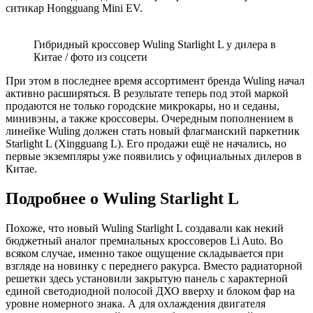
ситикар Hongguang Mini EV.
Гибридный кроссовер Wuling Starlight L у дилера в
Китае / фото из соцсети
При этом в последнее время ассортимент бренда Wuling начал
активно расширяться. В результате теперь под этой маркой
продаются не только городские микрокары, но и седаны,
минивэны, а также кроссоверы. Очередным пополнением в
линейке Wuling должен стать новый флагманский паркетник
Starlight L (Xingguang L). Его продажи ещё не начались, но
первые экземпляры уже появились у официальных дилеров в
Китае.
Подробнее о Wuling Starlight L
Похоже, что новый Wuling Starlight L создавали как некий
бюджетный аналог премиальных кроссоверов Li Auto. Во
всяком случае, именно такое ощущение складывается при
взгляде на новинку с переднего ракурса. Вместо радиаторной
решетки здесь установили закрытую панель с характерной
единой светодиодной полосой ДХО вверху и блоком фар на
уровне номерного знака. А для охлаждения двигателя