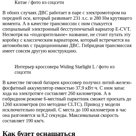
Китае / фото из соцсети
В обоих случаях ДВС работает в паре с электромотором на
передней оси, который развивает 231 л.с. и 280 Нм крутящего
момента. А в качестве трансмиссии с ним стыкуется
специальный электронный бесступенчатый вариатор E-CVT.
Несмотря на «подозрительное» название, не стоит путать эту
коробку с классическим вариатором, который встречается на
автомобилях с традиционными ДВС. Гибридная трансмиссия
имеет совсем другую конструкцию.
Интерьер кроссовера Wuling Starlight L / фото из
соцсети
В качестве тяговой батареи кроссовер получил литий-железо-
фосфатный аккумулятор емкостью 37,9 кВт·ч. С ним запас
хода на электротяге составляет 260 километров. А в
гибридном режиме 6-местный паркетник сможет проехать до
1260 километров (по методике CLTC). Привод у модели
исключительно передний. С места до 100 километров в час
она разгоняется за 8,2 секунды. Максимальная скорость
составляет 190 км/ч.
Как будет оснащаться