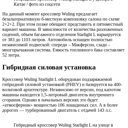
Китае / фото из соцсети
На данный момент кроссовер Wuling предлагает
безальтернативную 6-местную компоновку салона по схеме
2+2+2. При этом позже обещают представить и пятиместный
вариант машины. В зависимости от количества разложенных
сидений, объем багажного отделения Starlight L варьируется
от 383 до 1103 литров. Автомобиль оснащен полностью
независимой подвеской: спереди – Макферсон, сзади –
многорычажная система. Емкость топливного бака составляет
52 литра.
Гибридная силовая установка
Кроссовер Wuling Starlight L оборудован подзаряжаемой
гибридной силовой установкой (PHEV) и базируется на 400-
вольтовой архитектуре. Независимо от версии, под капотом
машины находится 1,5-литровый двигатель внутреннего
сгорания. Однако в начальных версиях это будет
«атмосферник» мощностью 106 лошадиных сил. А в более
дорогих — турбированный двигатель с отдачей 143 л.с.
Гибридный кроссовер Wuling Starlight L на улице в