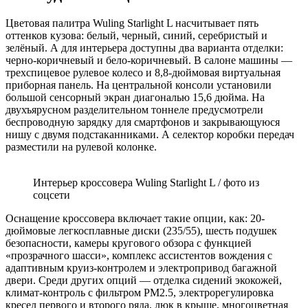
Цветовая палитра Wuling Starlight L насчитывает пять
оттенков кузова: белый, черный, синий, серебристый и
зелёный. А для интерьера доступны два варианта отделки:
черно-коричневый и бело-коричневый. В салоне машины —
трехспицевое рулевое колесо и 8,8-дюймовая виртуальная
приборная панель. На центральной консоли установили
большой сенсорный экран диагональю 15,6 дюйма. На
двухъярусном разделительном тоннеле предусмотрели
беспроводную зарядку для смартфонов и закрывающуюся
нишу с двумя подстаканниками. А селектор коробки передач
разместили на рулевой колонке.
Интерьер кроссовера Wuling Starlight L / фото из
соцсети
Оснащение кроссовера включает такие опции, как: 20-
дюймовые легкосплавные диски (235/55), шесть подушек
безопасности, камеры кругового обзора с функцией
«прозрачного шасси», комплекс ассистентов вождения с
адаптивным круиз-контролем и электропривод багажной
двери. Среди других опций — отделка сидений экокожей,
климат-контроль с фильтром PM2.5, электрорегулировка
кресел первого и второго ряда, люк в крыше, многоцветная