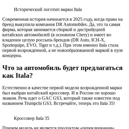
Исторический логотип марки Itala
Современная история начинается в 2025 году, когда права на
бренд выкупила компания DR Automobiles. Да, это та самая
фирма, которая занимается сборкой и дистрибуцией
китайских автомобилей (в основном Chery) и имеет во
владении целую россыпь брендов (DR Auto, ICH-X,
Sportequipe, EVO, Tiger и т.д.). При этом именно Itala стала
первой возрожденной, а не новообразованной маркой в пуле
концерна.
Что за автомобиль будет предлагаться
как Itala?
Естественно в качестве первой модели возрожденной марки
был выбран китайский кроссовер. И в России он хорошо
знаком. Речь идет о GAC GS3, который также известен под
названием Trumpchi GS3. Встречайте, теперь это Itala 35!
Кроссовер Itala 35
Причем модель не является продуктом «переклеивания»