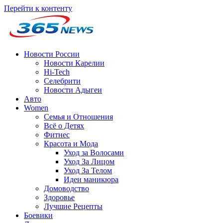
Перейти к контенту
Новости России
Новости Карелии
Hi-Tech
Селебрити
Новости Адыгеи
Авто
Women
Семья и Отношения
Всё о Детях
Фитнес
Красота и Мода
Уход за Волосами
Уход За Лицом
Уход За Телом
Идеи маникюра
Домоводство
Здоровье
Лучшие Рецепты
Боевики