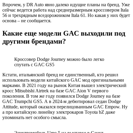
Впрочем, у DR Auto явно далеко идущие планы на бренд. Уже
сейчас ведется работа над среднеразмерным кроссовером Itala
56 и трехрядным вседорожником Itala 61. Но какая у них будет
основа – не сообщается.
Какие еще модели GAC выходили под
другими брендами?
Кроссовер Dodge Journey можно было легко
спутать с GAC GS5
Кстати, итальянский бренд не единственный, кто решил
использовать модели китайского GAC мод оригинальными
марками. В 2021 году на рынок Китая вышел электрический
кросс Mitsubishi Airtrek на базе GAC Aion V первого
поколения. В том же году появился Dodge Journey на базе
GAC Trumpchi GS5. А в 2024-м дебютировал седан Dodge
Attitude, который оказался перелицованным GAC Empow. Ну
а про китайскую линейку электрокаров Toyota bZ даже
упоминать нет особого смысла.
Электромобиль Umo 5 на выставке в Санкт-