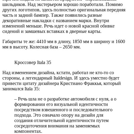
шильдиков. Над экстерьером хорошо поработали. Помимо
других логотипов, здесь полностью оригинальная передняя
часть и задний бампер. Также появились разные
декоративные накладки с названием марки. Внутри
изменений меньше. Речь идет о новой красной обивке
сидений и замшевых вставках в дверные карты.
Габариты те же: 4410 мм в длину, 1850 мм в ширину и 1600
мм в высоту. Колесная база – 2650 мм.
Кроссовер Itala 35
Над изменением дизайна, кстати, работал не кто-то со
стороны, а легендарный Italdesign. И здесь уместно будет
привести цитату дизайнера Кристиано Фраккья, который
занимался Itala 35:
– Речь шла не о разработке автомобиля с нуля, а о
формировании его визуальной идентичности
посредством взвешенного и последовательного
подхода. Это означало опору на дизайн для
создания отличительной идентичности путем
сосредоточения внимания на заменяемых
компонентах.