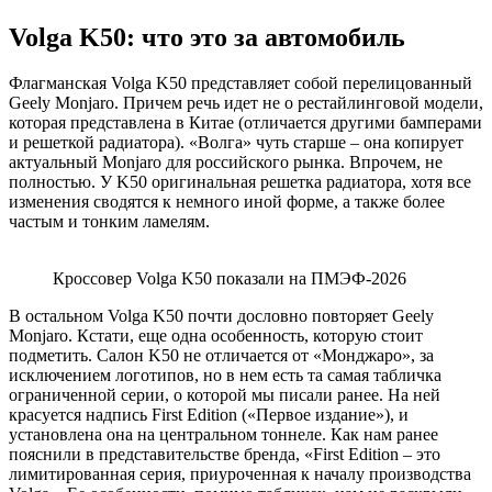
Volga K50: что это за автомобиль
Флагманская Volga K50 представляет собой перелицованный
Geely Monjaro. Причем речь идет не о рестайлинговой модели,
которая представлена в Китае (отличается другими бамперами
и решеткой радиатора). «Волга» чуть старше – она копирует
актуальный Monjaro для российского рынка. Впрочем, не
полностью. У K50 оригинальная решетка радиатора, хотя все
изменения сводятся к немного иной форме, а также более
частым и тонким ламелям.
Кроссовер Volga K50 показали на ПМЭФ-2026
В остальном Volga K50 почти дословно повторяет Geely
Monjaro. Кстати, еще одна особенность, которую стоит
подметить. Салон K50 не отличается от «Монджаро», за
исключением логотипов, но в нем есть та самая табличка
ограниченной серии, о которой мы писали ранее. На ней
красуется надпись First Edition («Первое издание»), и
установлена она на центральном тоннеле. Как нам ранее
пояснили в представительстве бренда, «First Edition – это
лимитированная серия, приуроченная к началу производства