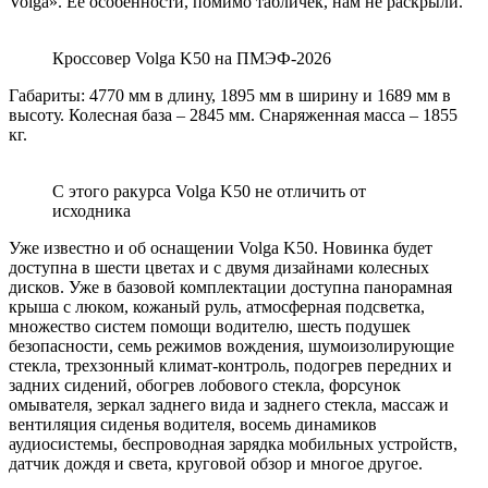
Volga». Ее особенности, помимо табличек, нам не раскрыли.
Кроссовер Volga K50 на ПМЭФ-2026
Габариты: 4770 мм в длину, 1895 мм в ширину и 1689 мм в
высоту. Колесная база – 2845 мм. Снаряженная масса – 1855
кг.
С этого ракурса Volga K50 не отличить от
исходника
Уже известно и об оснащении Volga K50. Новинка будет
доступна в шести цветах и с двумя дизайнами колесных
дисков. Уже в базовой комплектации доступна панорамная
крыша с люком, кожаный руль, атмосферная подсветка,
множество систем помощи водителю, шесть подушек
безопасности, семь режимов вождения, шумоизолирующие
стекла, трехзонный климат-контроль, подогрев передних и
задних сидений, обогрев лобового стекла, форсунок
омывателя, зеркал заднего вида и заднего стекла, массаж и
вентиляция сиденья водителя, восемь динамиков
аудиосистемы, беспроводная зарядка мобильных устройств,
датчик дождя и света, круговой обзор и многое другое.