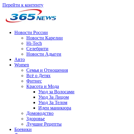
Перейти к контенту
Новости России
Новости Карелии
Hi-Tech
Селебрити
Новости Адыгеи
Авто
Women
Семья и Отношения
Всё о Детях
Фитнес
Красота и Мода
Уход за Волосами
Уход За Лицом
Уход За Телом
Идеи маникюра
Домоводство
Здоровье
Лучшие Рецепты
Боевики