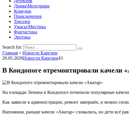
Детектив
Драма\Мелодрама
Комедии
Приключения
Триллер
Ужасы\Мистика
Фантастика
Эротика
Search for:
Главная
»
Новости Карелии
20.05.2026
Новости Карелии
43
В Кондопоге отремонтировали качели «
На площади Ленина в Кондопоге починили популярные качели
Как заявили в администрации, ремонт завершён, и можно снова
Напомним, раньше качели «Аватар» сломались, но дети всё ра