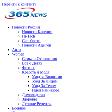
Перейти к контенту
Новости России
Новости Карелии
Hi-Tech
Селебрити
Новости Адыгеи
Авто
Women
Семья и Отношения
Всё о Детях
Фитнес
Красота и Мода
Уход за Волосами
Уход За Лицом
Уход За Телом
Идеи маникюра
Домоводство
Здоровье
Лучшие Рецепты
Боевики