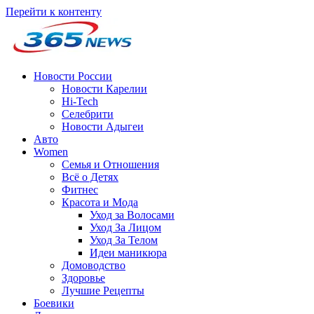
Перейти к контенту
Новости России
Новости Карелии
Hi-Tech
Селебрити
Новости Адыгеи
Авто
Women
Семья и Отношения
Всё о Детях
Фитнес
Красота и Мода
Уход за Волосами
Уход За Лицом
Уход За Телом
Идеи маникюра
Домоводство
Здоровье
Лучшие Рецепты
Боевики